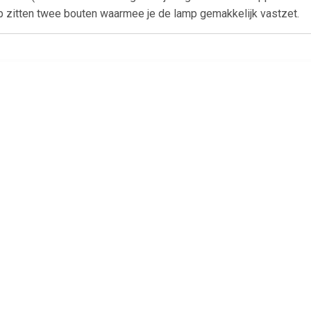
p zitten twee bouten waarmee je de lamp gemakkelijk vastzet.
€ 15.37
€ 12.29
€ 8.1
ERLICHT LINKS +M.L.
ACHTERLICHT LINKS +M.L.
Carpoint ach
n Plaatverlichting
en Plaatverlichting
multifucntio
11x10