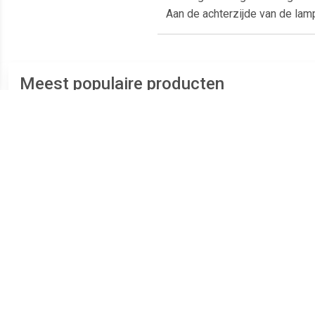
Aan de achterzijde van de lam
Meest populaire producten
€ 12.29
€ 12.29
ACHTERLICHT RECHTS
ACHTERLICHT RECHTS
ACHT
+M.L. en Plaatverlichting
+M.L. en Plaatverlichting
e