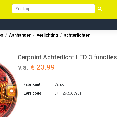
es
Aanhanger
verlichting
achterlichten
Carpoint Achterlicht LED 3 functies
v.a.
€ 23.99
Fabrikant:
Carpoint
EAN-code:
8711293063901