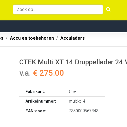
es
Accu en toebehoren
Acculaders
CTEK Multi XT 14 Druppellader 24 
v.a.
€ 275.00
Fabrikant:
Ctek
Artikelnummer:
multixt14
EAN-code:
7350009567343