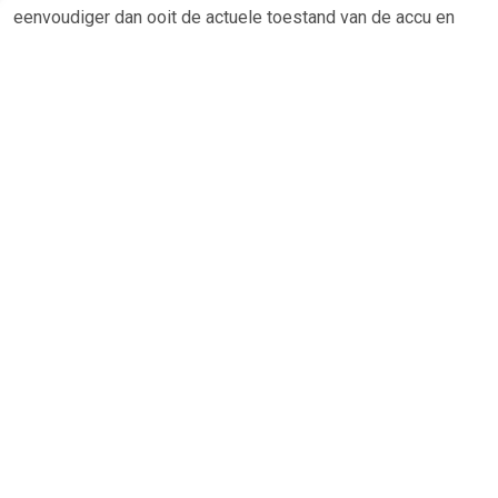
eenvoudiger dan ooit de actuele toestand van de accu en
van het elektrisch systeem worden bepaald en
gedocumenteerd.
De PRO accute...
TERUG
Algemeen
Koopadvies, FAQ over?
Privacy Policy
Cookies
Disclaimer