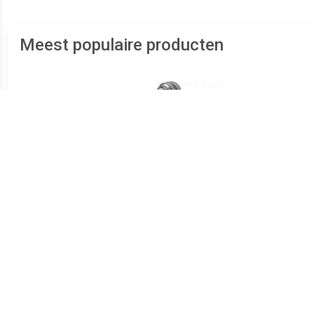
Meest populaire producten
€ 3.99
€ 4.08
Accupoolklemset
Accu/batterijpoolklem
accu
en (