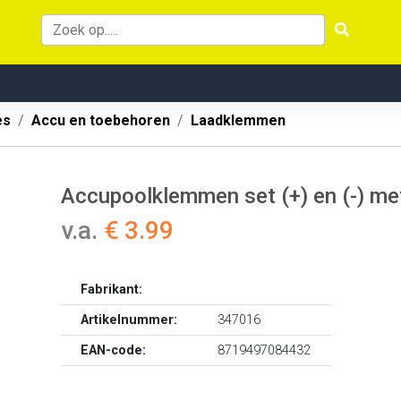
es
Accu en toebehoren
Laadklemmen
Accupoolklemmen set (+) en (-) me
v.a.
€ 3.99
Fabrikant:
Artikelnummer:
347016
EAN-code:
8719497084432