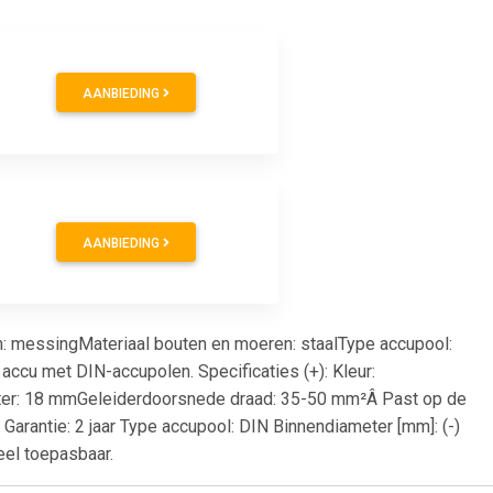
AANBIEDING
AANBIEDING
em: messingMateriaal bouten en moeren: staalType accupool:
u met DIN-accupolen. Specificaties (+): Kleur:
ter: 18 mmGeleiderdoorsnede draad: 35-50 mm²Â Past op de
arantie: 2 jaar Type accupool: DIN Binnendiameter [mm]: (-)
seel toepasbaar.