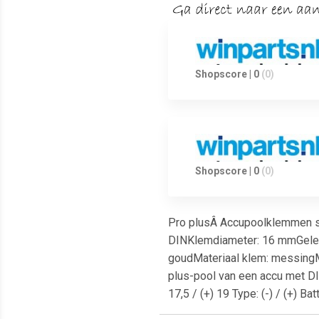
Shopscore | 0
(0)
Shopscore | 0
(0)
Pro plusÂ Accupoolklemmen set
DINKlemdiameter: 16 mmGeleid
goudMateriaal klem: messing
plus-pool van een accu met DI
17,5 / (+) 19 Type: (-) / (+) B