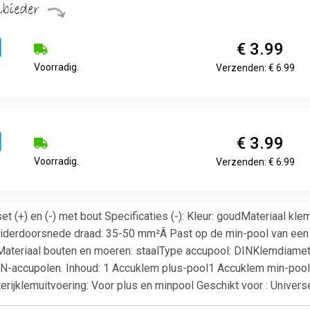
€ 3.99
Voorradig.
Verzenden: € 6.99
€ 3.99
Voorradig.
Verzenden: € 6.99
 (+) en (-) met bout Specificaties (-): Kleur: goudMateriaal kl
erdoorsnede draad: 35-50 mm²Â Past op de min-pool van een acc
Materiaal bouten en moeren: staalType accupool: DINKlemdiame
N-accupolen. Inhoud: 1 Accuklem plus-pool1 Accuklem min-pool G
atterijklemuitvoering: Voor plus en minpool Geschikt voor : Univer