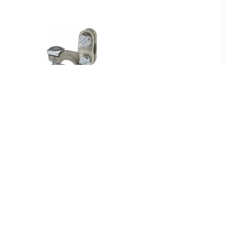
9
€ 3.34
klemmenset
Accu/batterijpoolklem
m 2 stuks