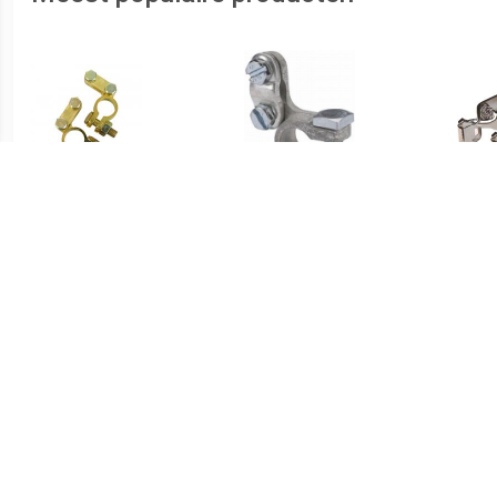
€ 3.99
€ 4.08
Accupoolklemset
Accu/batterijpoolklem
accu
en (