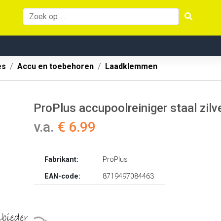
es
Accu en toebehoren
Laadklemmen
ProPlus accupoolreiniger staal zilv
v.a.
€ 6.99
Fabrikant:
ProPlus
EAN-code:
8719497084463