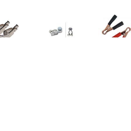
€ 2.99
€ 5.01
€ 2.9
ProPlus
Accu/batterijpoolklem
Carpoint accu
veerklemmenset (+)
JIS/DIN 7-22m
 ) JIS/DIN 6 18 mm 2
stuks