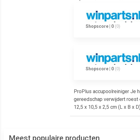
Shopscore | 0
(0)
Shopscore | 0
(0)
ProPlus accupoolreiniger Je h
gereedschap verwijdert roest e
12,5 x 10,5 x 2,5 cm (L x B x
Meest populaire producten