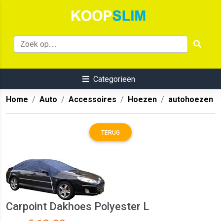
Categorieën
Home
Auto
Accessoires
Hoezen
autohoezen
TERUG
Carpoint Dakhoes Polyester L