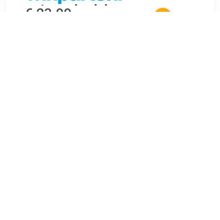
€ 23.99
Verzenden: € 6.99
Voorradig.
De Dakhoes Polyester L beschermt het dak van uw
personenauto tegen omgevingsinvloeden. De grote hoes
beschermt het autodak tegen extreme
weersomstandigheden, zoals uv-straling, regen, sneeuw en
vorst. Let op: deze hoes is niet geschikt om het gehele jaar
op uw voertuig te houden.
TERUG