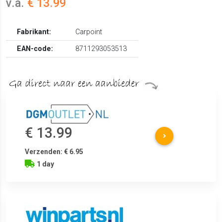
v.a.
€ 13.99
Fabrikant:
Carpoint
EAN-code:
8711293053513
€ 13.99
Verzenden: € 6.95
1 day