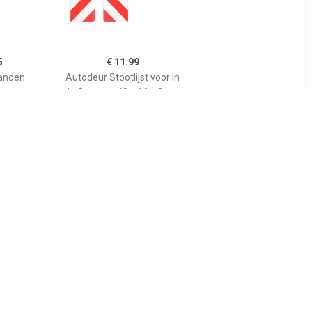
5
€ 11.99
anden
Autodeur Stootlijst voor in
s grijs
de Garage - 40 x 16 x 2 cm.
- 2 stuks
99
€ 16.99
es maat L
Carpoint Dakhoes
0 cm blauw
Polyester Stationcar M
296x178/172x46cm