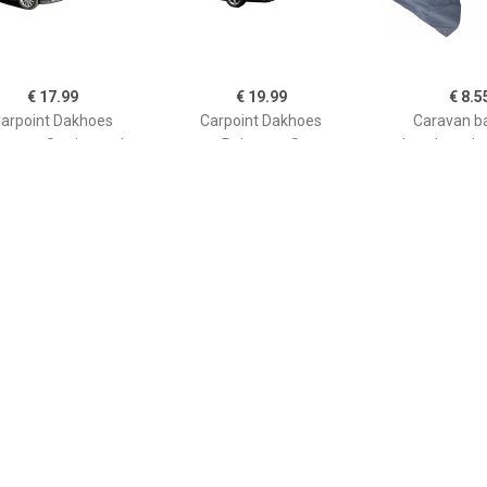
€ 17.99
€ 19.99
€ 8.5
arpoint Dakhoes
Carpoint Dakhoes
Caravan b
yester Stationcar L
Polyester S
beschermhoe
322x175x45cm
233x160x33cm
€ 21.99
€ 19.99
€ 34.
arpoint Dakhoes
Carpoint Dakhoes
ProPlus dakho
Polyester MPV-M
Polyester XL
315 x 122 x 6
391x188x68cm
292x160x33cm