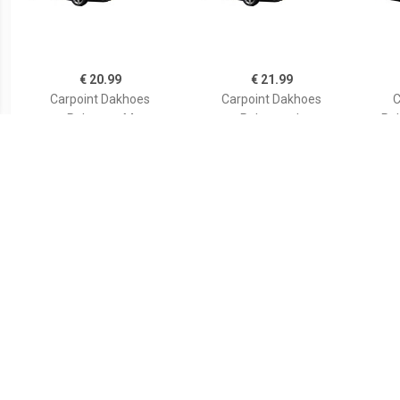
€ 20.99
€ 21.99
Carpoint Dakhoes
Carpoint Dakhoes
C
Polyester M
Polyester L
Pol
248x160x33cm
€ 9.49
€ 34.99
Autodeurranden set
ProPlus Autohoes
C
transparant
bovenkant XL 390x156x60
cm donkerblauw