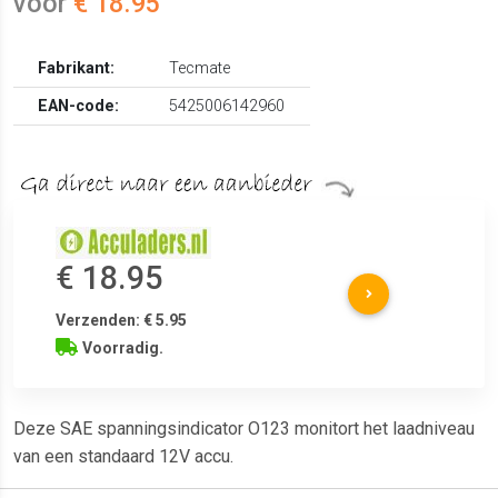
voor
€ 18.95
Fabrikant:
Tecmate
EAN-code:
5425006142960
€ 18.95
Verzenden: € 5.95
Voorradig.
Deze SAE spanningsindicator O123 monitort het laadniveau
van een standaard 12V accu.