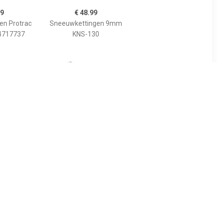
99
€ 48.99
en Protrac
Sneeuwkettingen 9mm
 4717737
KNS-130
42
€ 118.00
assic 58
Sneeuwkettingen Husky
Professional 230