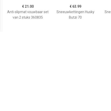
€ 21.00
€ 63.99
Anti-slipmat vouwbaar set
Sneeuwkettingen Husky
Sne
van 2 stuks 360835
Butzi 70
€ 28.92
€ 54.95
Sneeuwkettingen ProPlus
Weissenfels
12mm KN30
sneeuwkettingen Everest
Power X Size 080
(205/70R13 tot
215/40R17) 2 stuks