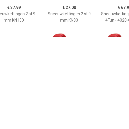
€ 37.99
€ 27.00
€ 67.
euwkettingen 2 st 9
Sneeuwkettingen 2 st 9
Sneeuwketting
mm KN130
mm KN80
4Fun - 4020
€ 32.51
€ 49.42
€ 49.
PowerX-30
Tribologic Classic 62
Tribologic Cl