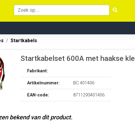
es
Startkabels
Startkabelset 600A met haakse k
Fabrikant:
Artikelnummer:
BC 401406
EAN-code:
8711293401406
jzen bekend van dit product.