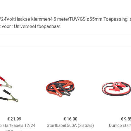
VoltHaakse klemmen4,5 meterTUV/GS ø55mm Toepassing: startk
 voor : Universeel toepasbaar.
€ 21.99
€ 16.00
€ 9.8
o startkabels 12/24
Startkabel 500A (2 stuks)
Dunlop star