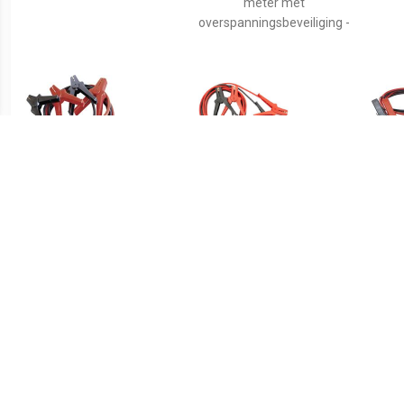
meter met
overspanningsbeveiliging -
€ 15.56
€ 14.99
GYS Startkabels 3.00 m
BATTERYstart STARTER
BA60
CABLE 200A Startkabels
Ko
8.5 mm² Aluminium
bev
(kopergecoat) 3 m Met
kunststof klemmen