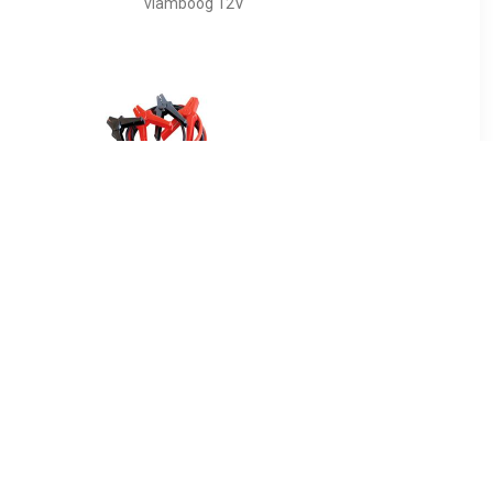
vlamboog 12V
00
€ 19.28
A (2 stuks)
Gys startkabel, le 3m,
kabeldikte 16mm², str st
320A, geis