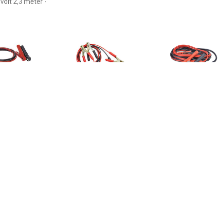
volt 2,3 meter -
€ 16.99
€ 13.99
€ 22.
 Startkabels 6 mm²
BATTERYstart STARTER
Startkabel 750
per 1.50 m Zonder
CABLE 150A Startkabels 6
eiligingsschakeling
mm² Aluminium
(kopergecoat) 2.5 m Met
kunststof klemmen