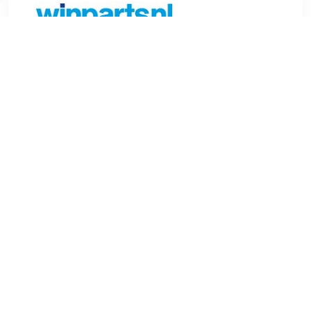
€ 69.00
Verzenden: € 6.99
Voorradig.
Het Defa Zitkussen, gemaakt van vormvast schuimrubber,
corrigeert de houding van de bekken en rug. Deze
anatomisch gevormde zitting biedt extra comfort en
voorkomt wegglijden in de stoel. Het kussen is geschikt
voor in de auto, rolstoel of bureaustoel.
TERUG