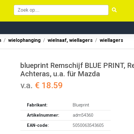
n
wielophanging
wielnaaf, wiellagers
wiellagers
blueprint Remschijf BLUE PRINT, R
Achteras, u.a. für Mazda
v.a.
€ 18.59
Fabrikant:
Blueprint
Artikelnummer:
adm54360
EAN-code:
5050063543605