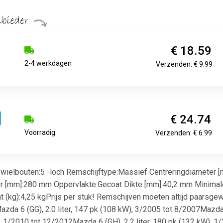
€ 18.59
2-4 werkdagen
Verzenden: € 9.99
€ 24.74
Voorradig.
Verzenden: € 6.99
wielbouten:5 -loch Remschijftype:Massief Centreringdiameter 
er [mm]:280 mm Oppervlakte:Gecoat Dikte [mm]:40,2 mm Minima
(kg):4,25 kgPrijs per stuk! Remschijven moeten altijd paarsgewijs
zda 6 (GG), 2.0 liter, 147 pk (108 kW), 3/2005 tot 8/2007Mazda 
W), 1/2010 tot 12/2012Mazda 6 (GH), 2.2 liter, 180 pk (132 kW), 1