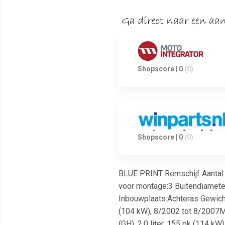
Shopscore | 0
(0)
Shopscore | 0
(0)
BLUE PRINT Remschijf Aantal 
voor montage:3 Buitendiamet
Inbouwplaats:Achteras Gewicht 
(104 kW), 8/2002 tot 8/2007Ma
(GH), 2.0 liter, 155 pk (114 k