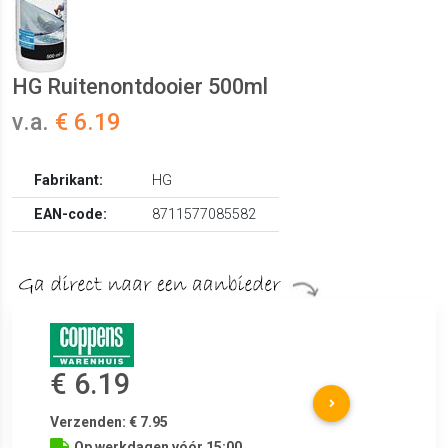
HG Ruitenontdooier 500ml
v.a.
€ 6.19
Fabrikant:
HG
EAN-code:
8711577085582
€ 6.19
Verzenden: € 7.95
Op werkdagen vóór 15:00