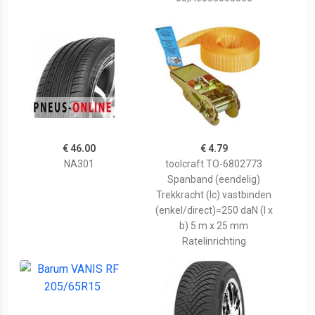
€ 46.00
€ 4.79
NA301
toolcraft TO-6802773
Spanband (eendelig)
Trekkracht (lc) vastbinden
(enkel/direct)=250 daN (l x
b) 5 m x 25 mm
Ratelinrichting