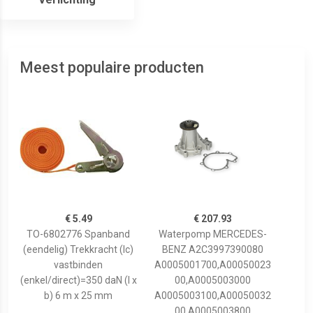
Meest populaire producten
€ 5.49
€ 207.93
TO-6802776 Spanband
Waterpomp MERCEDES-
(eendelig) Trekkracht (lc)
BENZ A2C3997390080
vastbinden
A0005001700,A00050023
(enkel/direct)=350 daN (l x
00,A0005003000
b) 6 m x 25 mm
A0005003100,A00050032
00,A0005003800