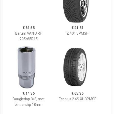
€ 61.58
€ 41.81
Barum VANIS RF
Z 401 3PMSF
205/65R15
€ 14.36
€ 65.36
Bougiedop 3/8, met
Ecoplus 2 4S XL 3PMSF
binnenclip 18mm