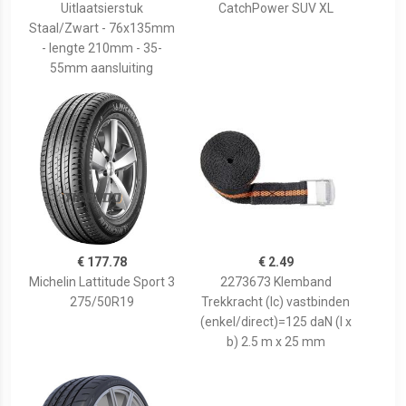
Uitlaatsierstuk
CatchPower SUV XL
Staal/Zwart - 76x135mm
- lengte 210mm - 35-
55mm aansluiting
€ 177.78
€ 2.49
Michelin Lattitude Sport 3
2273673 Klemband
275/50R19
Trekkracht (lc) vastbinden
(enkel/direct)=125 daN (l x
b) 2.5 m x 25 mm