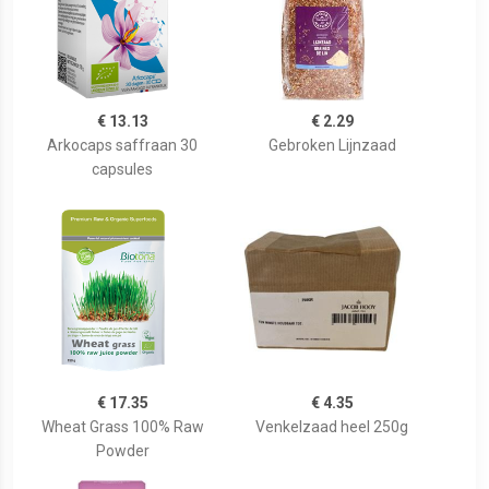
€ 13.13
€ 2.29
Arkocaps saffraan 30
Gebroken Lijnzaad
capsules
€ 17.35
€ 4.35
Wheat Grass 100% Raw
Venkelzaad heel 250g
Powder