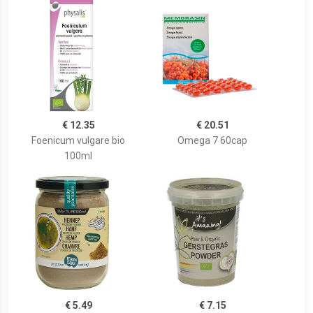
€ 12.35
€ 20.51
Foenicum vulgare bio
Omega 7 60cap
100ml
€ 5.49
€ 7.15