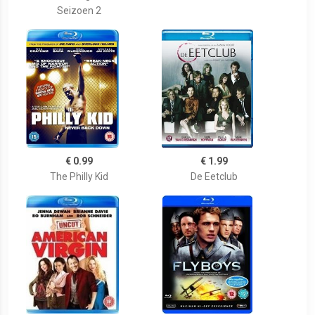
Seizoen 2
€ 0.99
€ 1.99
The Philly Kid
De Eetclub