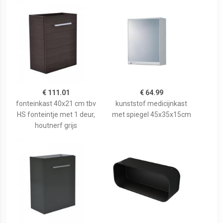
€ 111.01
€ 64.99
fonteinkast 40x21 cm tbv
kunststof medicijnkast
HS fonteintje met 1 deur,
met spiegel 45x35x15cm
houtnerf grijs