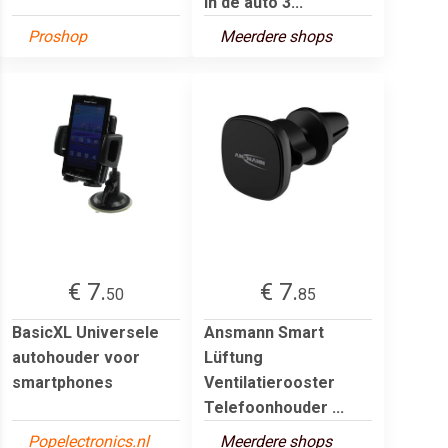
in de auto 3...
Proshop
Meerdere shops
€ 7.
€ 7.
50
85
BasicXL Universele
Ansmann Smart
autohouder voor
Lüftung
smartphones
Ventilatierooster
Telefoonhouder ...
Popelectronics.nl
Meerdere shops