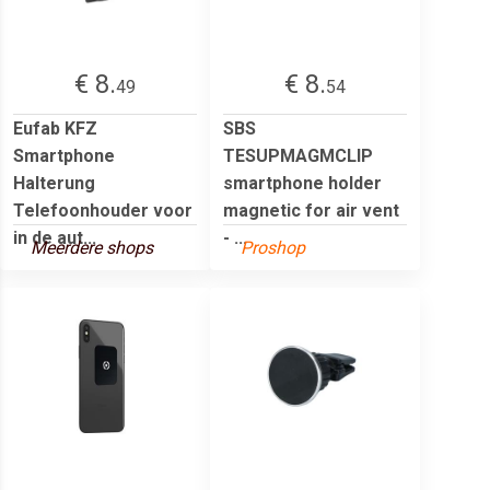
€ 8.
€ 8.
49
54
Eufab KFZ
SBS
Smartphone
TESUPMAGMCLIP
Halterung
smartphone holder
Telefoonhouder voor
magnetic for air vent
in de aut...
- ...
Meerdere shops
Proshop