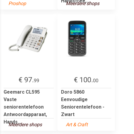
Handsfree,...
Proshop
Meerdere shops
€ 97.
€ 100.
99
00
Geemarc CL595
Doro 5860
Vaste
Eenvoudige
seniorentelefoon
Seniorentelefoon -
Antwoordapparaat,
Zwart
Hands...
Meerdere shops
Art & Craft