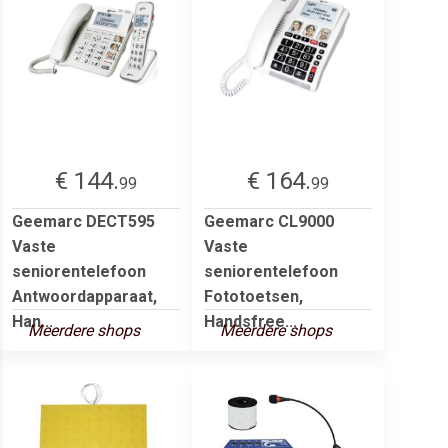
€ 144.
€ 164.
99
99
Geemarc DECT595
Geemarc CL9000
Vaste
Vaste
seniorentelefoon
seniorentelefoon
Antwoordapparaat,
Fototoetsen,
Han...
Handsfree...
Meerdere shops
Meerdere shops