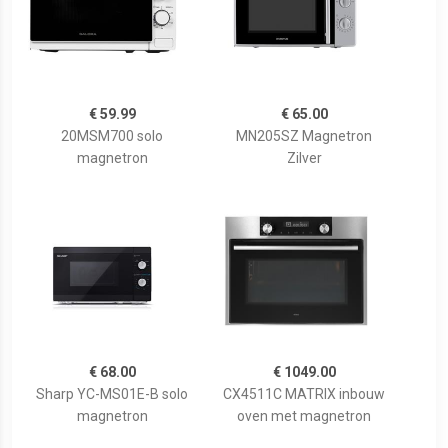
€ 59.99
€ 65.00
20MSM700 solo
MN205SZ Magnetron
magnetron
Zilver
€ 68.00
€ 1049.00
Sharp YC-MS01E-B solo
CX4511C MATRIX inbouw
magnetron
oven met magnetron