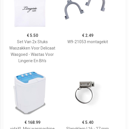
€ 5.50
€ 2.49
Set Van 2x Stuks
W9-21053 montagekit
Waszakken Voor Delicaat
Wasgoed - Wastas Voor
Lingerie En Bh's
€ 168.99
€ 5.40
vidaXL Mini wasmachine
Slangklem | 16 - 27 mm