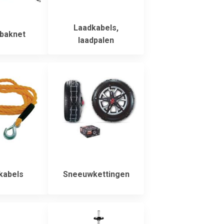
Laadkabels,
baknet
laadpalen
kabels
Sneeuwkettingen