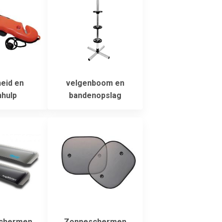
heid en
velgenboom en
hulp
bandenopslag
schermen
Zonneschermen