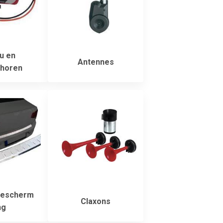
u en
Antennes
horen
escherm
Claxons
ng