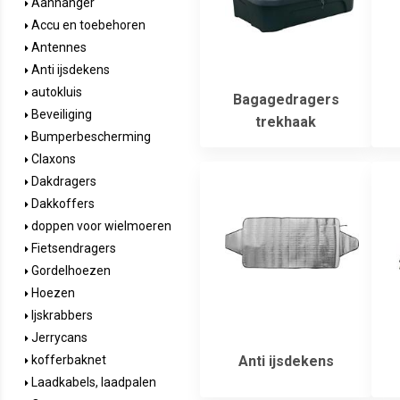
Aanhanger
Accu en toebehoren
Antennes
Anti ijsdekens
autokluis
Bagagedragers
Beveiliging
trekhaak
Bumperbescherming
Claxons
Dakdragers
Dakkoffers
doppen voor wielmoeren
Fietsendragers
Gordelhoezen
Hoezen
Ijskrabbers
Jerrycans
Anti ijsdekens
kofferbaknet
Laadkabels, laadpalen