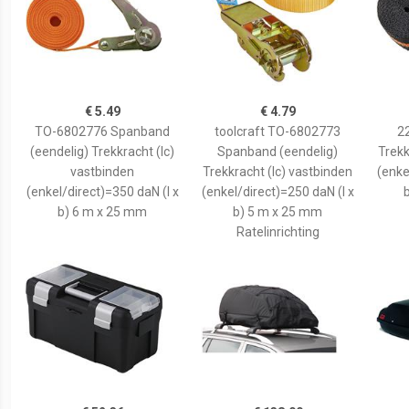
€ 5.49
€ 4.79
TO-6802776 Spanband
toolcraft TO-6802773
2
(eendelig) Trekkracht (lc)
Spanband (eendelig)
Trekk
vastbinden
Trekkracht (lc) vastbinden
(enke
(enkel/direct)=350 daN (l x
(enkel/direct)=250 daN (l x
b) 6 m x 25 mm
b) 5 m x 25 mm
Ratelinrichting