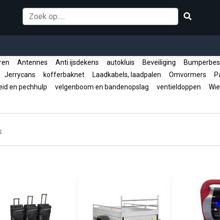
oren
Antennes
Anti ijsdekens
autokluis
Beveiliging
Bumperbes
Jerrycans
kofferbaknet
Laadkabels, laadpalen
Omvormers
Pa
eid en pechhulp
velgenboom en bandenopslag
ventieldoppen
Wie
s