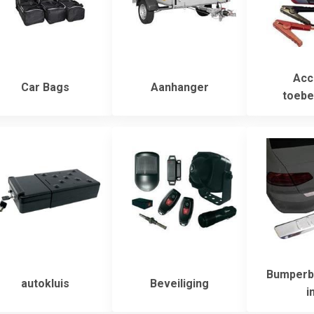
Acc
Car Bags
Aanhanger
toebe
Bumperb
autokluis
Beveiliging
i