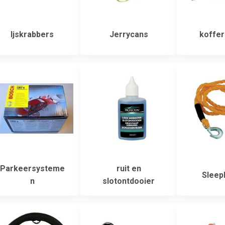
Ijskrabbers
Jerrycans
koffer
Parkeersysteme
ruit en
Sleep
n
slotontdooier