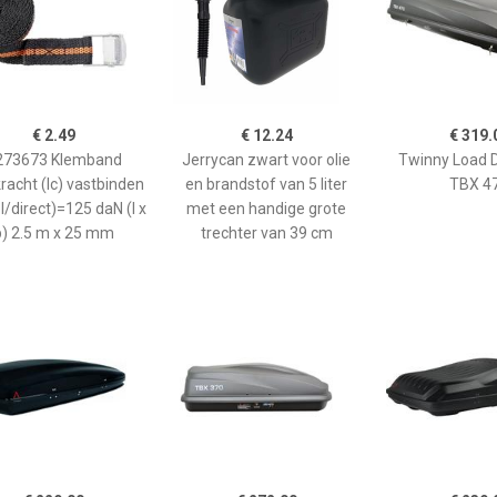
€ 2.49
€ 12.24
€ 319.
273673 Klemband
Jerrycan zwart voor olie
Twinny Load 
racht (lc) vastbinden
en brandstof van 5 liter
TBX 4
l/direct)=125 daN (l x
met een handige grote
b) 2.5 m x 25 mm
trechter van 39 cm