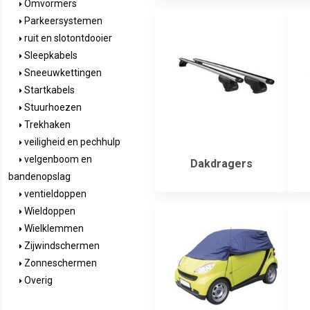
Omvormers
Parkeersystemen
ruit en slotontdooier
Sleepkabels
Sneeuwkettingen
Startkabels
Stuurhoezen
Trekhaken
veiligheid en pechhulp
velgenboom en
Dakdragers
bandenopslag
ventieldoppen
Wieldoppen
Wielklemmen
Zijwindschermen
Zonneschermen
Overig