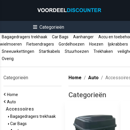
Categorieën
Bagagedragers trekhaak
Car Bags
Aanhanger
Accu en toebeh
wielmoeren
Fietsendragers
Gordelhoezen
Hoezen
Ijskrabbers
Sneeuwkettingen
Startkabels
Stuurhoezen
Trekhaken
veiligh
Overig
Categorieën
Home
Auto
Accessoire
Categorieën
Home
Auto
Accessoires
Bagagedragers trekhaak
Car Bags