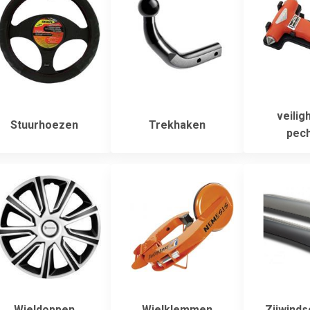
veilig
Stuurhoezen
Trekhaken
pech
Wieldoppen
Wielklemmen
Zijwind