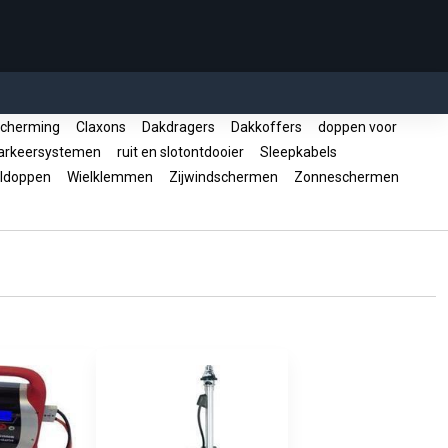
cherming
Claxons
Dakdragers
Dakkoffers
doppen voor
rkeersystemen
ruit en slotontdooier
Sleepkabels
ldoppen
Wielklemmen
Zijwindschermen
Zonneschermen