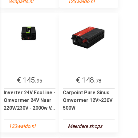
Winparts.nl
123waldo.nl
€ 145.
€ 148.
95
78
Inverter 24V EcoLine -
Carpoint Pure Sinus
Omvormer 24V Naar
Omvormer 12V>230V
220V/230V - 2000w V...
500W
123waldo.nl
Meerdere shops