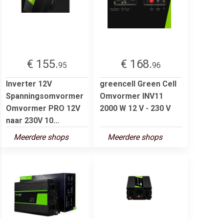
€ 155.
€ 168.
95
96
Inverter 12V
greencell Green Cell
Spanningsomvormer
Omvormer INV11
Omvormer PRO 12V
2000 W 12 V - 230 V
naar 230V 10...
Meerdere shops
Meerdere shops