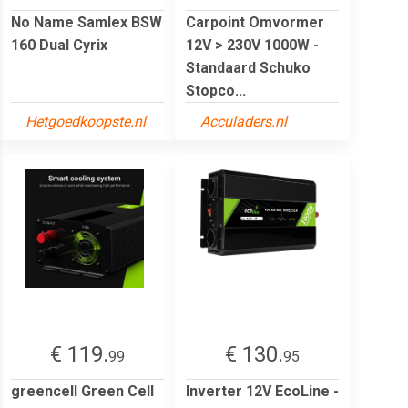
No Name Samlex BSW
Carpoint Omvormer
160 Dual Cyrix
12V > 230V 1000W -
Standaard Schuko
Stopco...
Hetgoedkoopste.nl
Acculaders.nl
€ 119.
€ 130.
99
95
greencell Green Cell
Inverter 12V EcoLine -