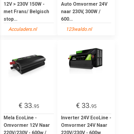
12V > 230V 150W -
Auto Omvormer 24V
met Frans/ Belgisch
naar 230V, 300W /
stop...
600...
Acculaders.nl
123waldo.nl
€ 33.
€ 33.
95
95
Mela EcoLine -
Inverter 24V EcoLine -
Omvormer 12V Naar
Omvormer 24V Naar
220V/230V - 600w /
220V/230V - 600w