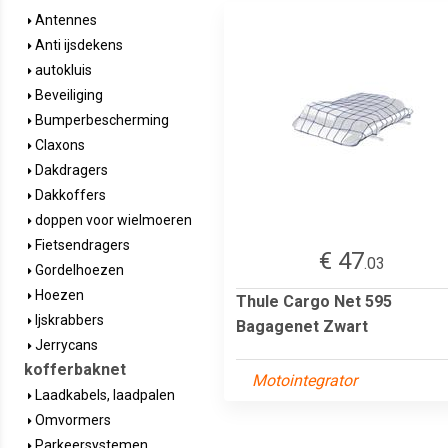
Antennes
Anti ijsdekens
autokluis
Beveiliging
Bumperbescherming
Claxons
Dakdragers
Dakkoffers
doppen voor wielmoeren
Fietsendragers
€ 47
.03
Gordelhoezen
Hoezen
Thule Cargo Net 595
Ijskrabbers
Bagagenet Zwart
Jerrycans
kofferbaknet
Motointegrator
Laadkabels, laadpalen
Omvormers
Parkeersystemen