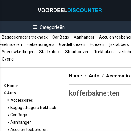
Categorieën
Bagagedragers trekhaak
Car Bags
Aanhanger
Accu en toebeh
wielmoeren
Fietsendragers
Gordelhoezen
Hoezen
Ijskrabbers
Sneeuwkettingen
Startkabels
Stuurhoezen
Trekhaken
veiligh
Overig
Home
Auto
Accessoir
Home
kofferbaknetten
Auto
Accessoires
Bagagedragers trekhaak
Car Bags
Aanhanger
Accu en toebehoren