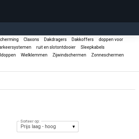
cherming
Claxons
Dakdragers
Dakkoffers
doppen voor
rkeersystemen
ruit en slotontdooier
Sleepkabels
ldoppen
Wielklemmen
Zijwindschermen
Zonneschermen
Sorteer op: