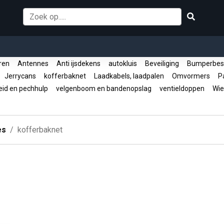
oren
Antennes
Anti ijsdekens
autokluis
Beveiliging
Bumperbes
Jerrycans
kofferbaknet
Laadkabels, laadpalen
Omvormers
Pa
eid en pechhulp
velgenboom en bandenopslag
ventieldoppen
Wie
es
kofferbaknet