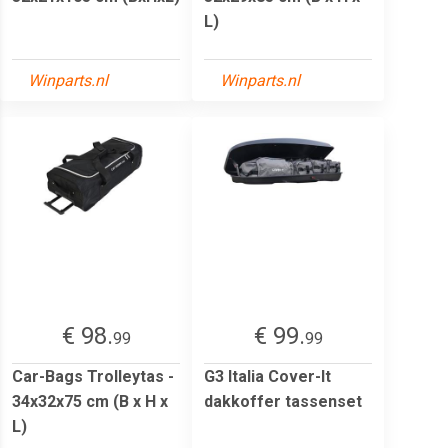
L)
Winparts.nl
Winparts.nl
€ 98.
€ 99.
99
99
Car-Bags Trolleytas -
G3 Italia Cover-It
34x32x75 cm (B x H x
dakkoffer tassenset
L)