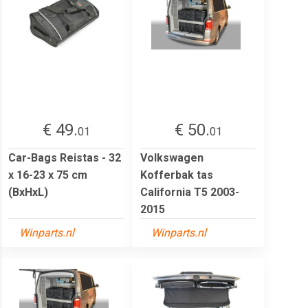
€ 49.
€ 50.
01
01
Car-Bags Reistas - 32
Volkswagen
x 16-23 x 75 cm
Kofferbak tas
(BxHxL)
California T5 2003-
2015
Winparts.nl
Winparts.nl