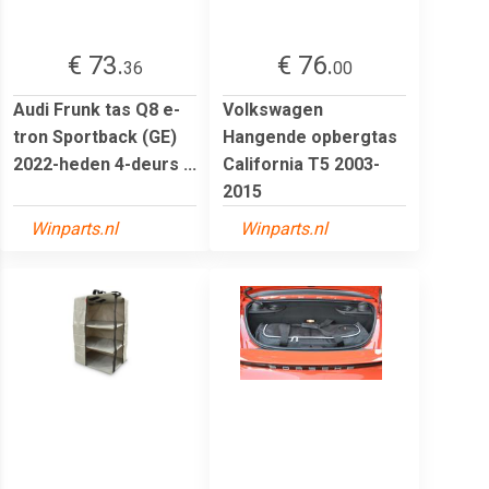
€ 73.
€ 76.
36
00
Audi Frunk tas Q8 e-
Volkswagen
tron Sportback (GE)
Hangende opbergtas
2022-heden 4-deurs ...
California T5 2003-
2015
Winparts.nl
Winparts.nl