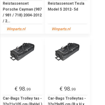
Reistassenset
Reistassenset Tesla
Porsche Cayman (987
Model S 2012- 5d
/ 981 / 718) 2004-2012
/ 2...
Winparts.nl
Winparts.nl
€ 98.
€ 98.
99
99
Car-Bags Trolley tas -
Car-Bags Trolleytas -
32x21x105 cm (BxHxL)
32x29x85 cm (B x H x