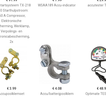
€ 91.99
€ 7.99
€ 29.
startsysteem TX-218
WSAA189 Accu-indicator
accutester 
0 Starthulpstroom:
50 A Compressor,
Elektronische
herming, Werklamp,
Verpolings- en
tronicabescherming,
2x
€ 3.99
€ 4.08
€ 48.
Accupoolklemset
Accu/batterijpoolklem
Optimate TE