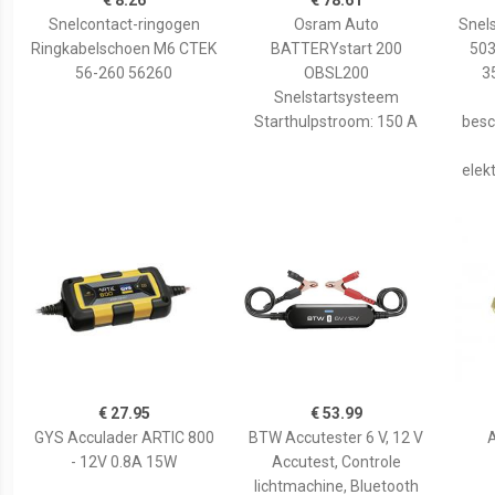
€ 8.26
€ 78.61
Snelcontact-ringogen
Osram Auto
Snel
Ringkabelschoen M6 CTEK
BATTERYstart 200
503
56-260 56260
OBSL200
3
Snelstartsysteem
Starthulpstroom: 150 A
besc
elek
€ 27.95
€ 53.99
GYS Acculader ARTIC 800
BTW Accutester 6 V, 12 V
- 12V 0.8A 15W
Accutest, Controle
lichtmachine, Bluetooth