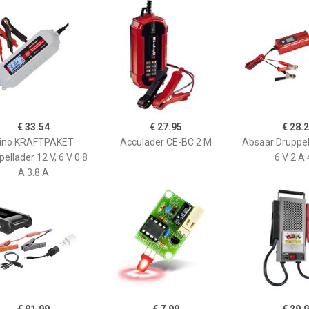
€ 33.54
€ 27.95
€ 28.
ino KRAFTPAKET
Acculader CE-BC 2 M
Absaar Druppel
ellader 12 V, 6 V 0.8
6 V 2 A 
A 3.8 A