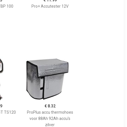
95
€ 11.99
TBP 100
Pro+ Accutester 12V
99
€ 8.32
ST TS120
ProPlus accu thermohoes
voor 88Ah 92Ah accu's
zilver