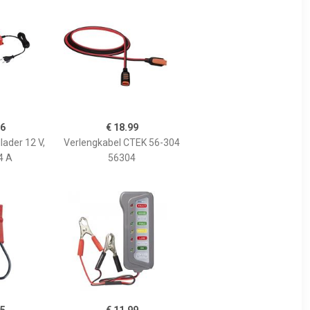
26
€ 18.99
lader 12 V,
Verlengkabel CTEK 56-304
4 A
56304