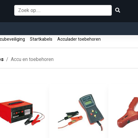
ubeveiliging
Startkabels
Acculader toebehoren
es
Accu en toebehoren