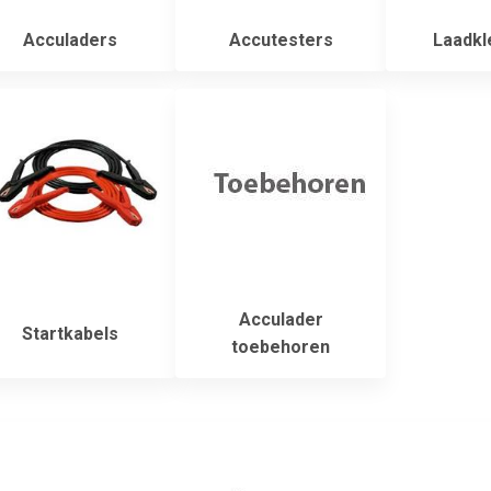
Acculaders
Accutesters
Laadk
Acculader
Startkabels
toebehoren