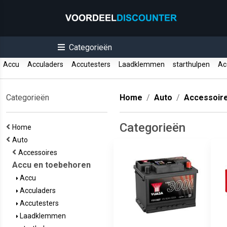
Categorieën
Accu
Acculaders
Accutesters
Laadklemmen
starthulpen
Acc
Categorieën
Home
Auto
Accessoir
Categorieën
Home
Auto
Accessoires
Accu en toebehoren
Accu
Acculaders
Accutesters
Laadklemmen