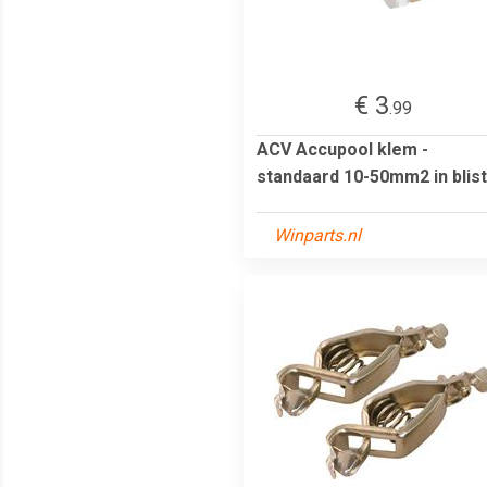
€ 3
.99
ACV Accupool klem -
standaard 10-50mm2 in blis
Winparts.nl