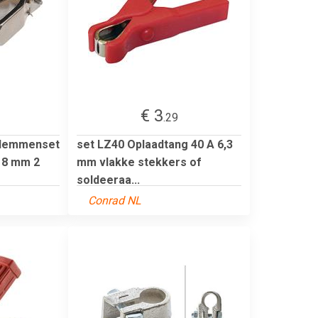
€ 3
.29
klemmenset
set LZ40 Oplaadtang 40 A 6,3
 18 mm 2
mm vlakke stekkers of
soldeeraa...
Conrad NL