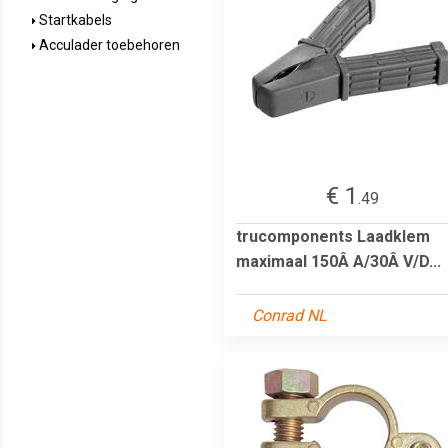
Startkabels
Acculader toebehoren
€ 1
.49
trucomponents Laadklem
maximaal 150Â A/30Â V/D...
Conrad NL