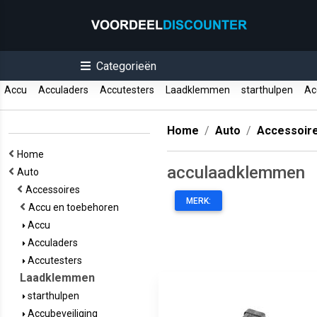
Categorieën
Accu
Acculaders
Accutesters
Laadklemmen
starthulpen
Acc
Home
Auto
Accessoir
Home
acculaadklemmen
Auto
Accessoires
MERK:
Accu en toebehoren
Accu
Acculaders
Accutesters
Laadklemmen
starthulpen
Accubeveiliging