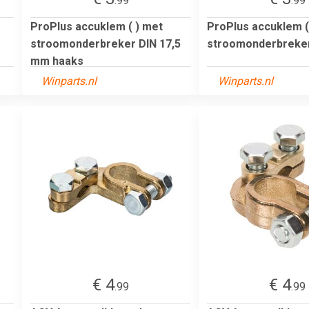
.99
.99
ProPlus accuklem ( ) met
ProPlus accuklem (
stroomonderbreker DIN 17,5
stroomonderbreker
mm haaks
Winparts.nl
Winparts.nl
€ 4
€ 4
.99
.99