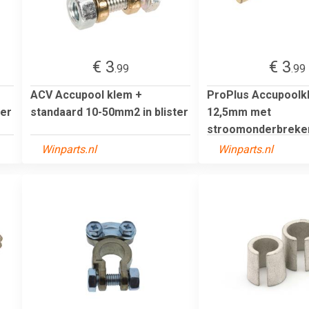
€ 3
€ 3
.99
.99
ACV Accupool klem +
ProPlus Accupoolkl
ter
standaard 10-50mm2 in blister
12,5mm met
stroomonderbreke
Winparts.nl
Winparts.nl