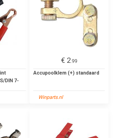
€ 2
.99
int
Accupoolklem (+) standaard
S/DIN 7-
Winparts.nl