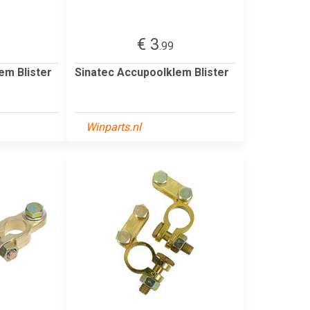
€ 3
.99
em Blister
Sinatec Accupoolklem Blister
Winparts.nl