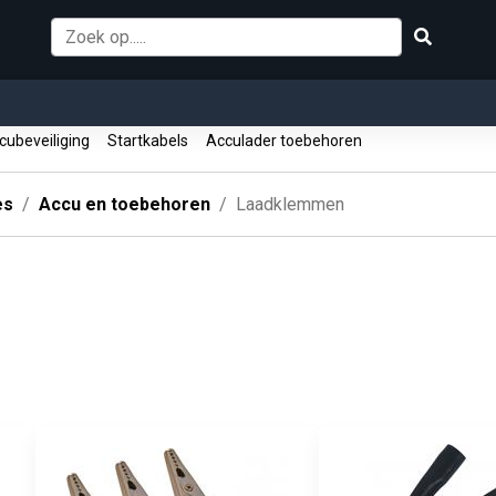
ubeveiliging
Startkabels
Acculader toebehoren
es
Accu en toebehoren
Laadklemmen