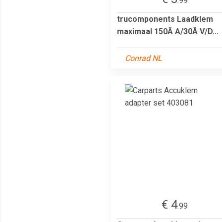
.99
trucomponents Laadklem
maximaal 150Â A/30Â V/D...
Conrad NL
€ 4
.99