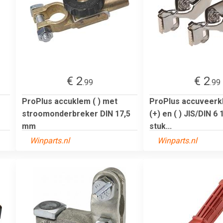
€ 2
€ 2
.99
.99
ProPlus accuklem ( ) met
ProPlus accuveer
stroomonderbreker DIN 17,5
(+) en ( ) JIS/DIN 6
mm
stuk...
Winparts.nl
Winparts.nl