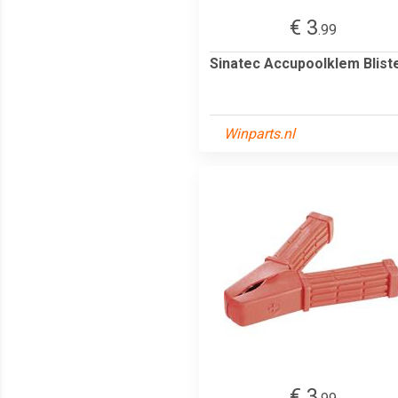
€ 3
.99
Sinatec Accupoolklem Blist
Winparts.nl
€ 3