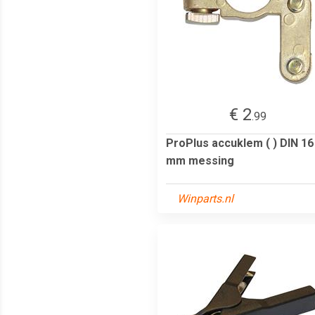
€ 2
.99
ProPlus accuklem ( ) DIN 16
mm messing
Winparts.nl