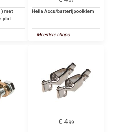
.07
 ) met
Hella Accu/batterijpoolklem
 plat
Meerdere shops
€ 4
.99