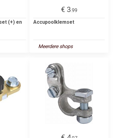
€ 3
.99
et (+) en
Accupoolklemset
Meerdere shops
€ 4