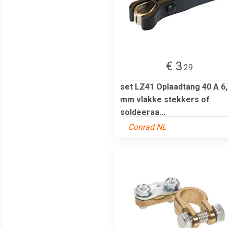
€ 3
.29
set LZ41 Oplaadtang 40 A 6
mm vlakke stekkers of
soldeeraa...
Conrad NL