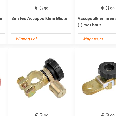
€ 3
€ 3
.99
.99
er
Sinatec Accupoolklem Blister
Accupoolklemmen s
(-) met bout
Winparts.nl
Winparts.nl
€ 3
€ 3