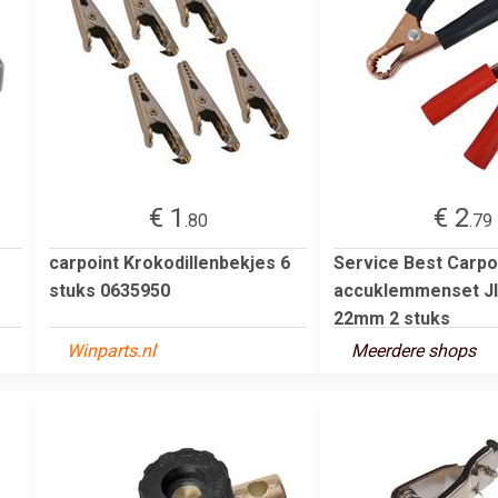
€ 1
€ 2
.80
.79
carpoint Krokodillenbekjes 6
Service Best Carpo
stuks 0635950
accuklemmenset JI
22mm 2 stuks
Winparts.nl
Meerdere shops