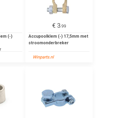
€ 3
.99
em (-)
Accupoolklem (-) 17,5mm met
stroomonderbreker
r
Winparts.nl