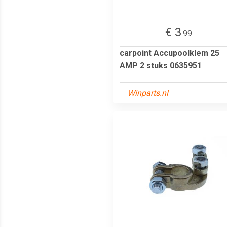
€ 3
.99
carpoint Accupoolklem 25
AMP 2 stuks 0635951
Winparts.nl