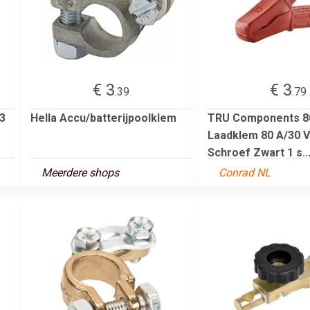
€ 3
€ 3
.39
.79
,3
Hella Accu/batterijpoolklem
TRU Components 8
Laadklem 80 A/30 
Schroef Zwart 1 s..
Meerdere shops
Conrad NL