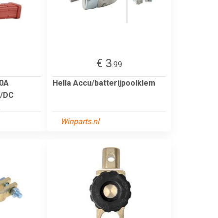
€ 3
.99
0A
Hella Accu/batterijpoolklem
V/DC
.
Winparts.nl