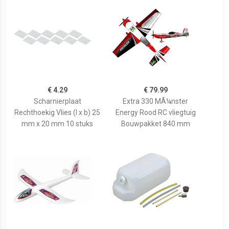
€ 4.29
€ 79.99
Scharnierplaat
Extra 330 MÃ¼nster
Rechthoekig Vlies (l x b) 25
Energy Rood RC vliegtuig
mm x 20 mm 10 stuks
Bouwpakket 840 mm