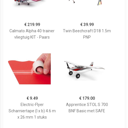
€ 219.99
€ 39.99
Calmato Alpha 40 trainer
Twin Beechcraft D18 1.5m
vliegtuig KIT - Paars
PNP
€ 9.49
€ 179.00
Electric-Flyer
Apprentice STOL S 700
Scharniertape (l x b) 4.6 m
BNF Basic met SAFE
x 26 mm 1 stuks