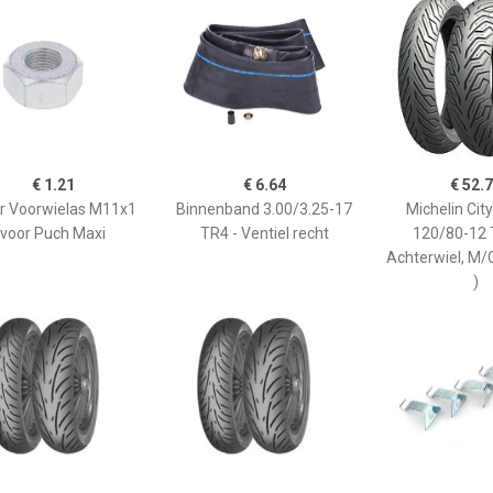
€ 1.21
€ 6.64
€ 52.
r Voorwielas M11x1
Binnenband 3.00/3.25-17
Michelin City
voor Puch Maxi
TR4 - Ventiel recht
120/80-12 
Achterwiel, M/
)