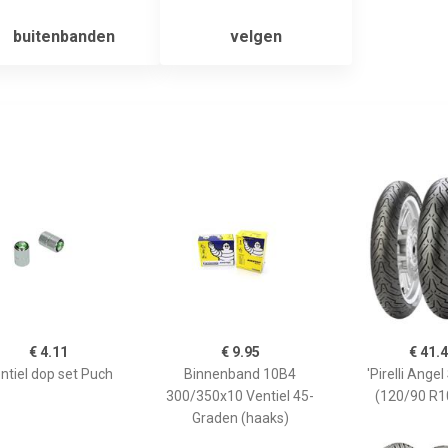
buitenbanden
velgen
€ 4.11
€ 9.95
€ 41.
ntiel dop set Puch
Binnenband 10B4
'Pirelli Ange
300/350x10 Ventiel 45-
(120/90 R1
Graden (haaks)