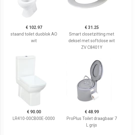
€ 102.97
€ 31.25
staand toilet duoblok AO
Smart closetzitting met
wit
deksel met softclose wit
ZV C8401Y
€ 90.00
€ 48.99
LR410-00CB00E-0000
ProPlus Toilet draagbaar 7
L grijs