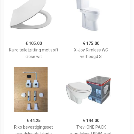
€ 105.00
€ 175.00
Kairo toiletzitting met soft
X-Joy Rimless WC
close wit
verhoogd S
€ 44.25
€ 144.00
Riko bevestigingsset
Trevi ONE PACK
wandclosets blinde
wandcloset KIWA met