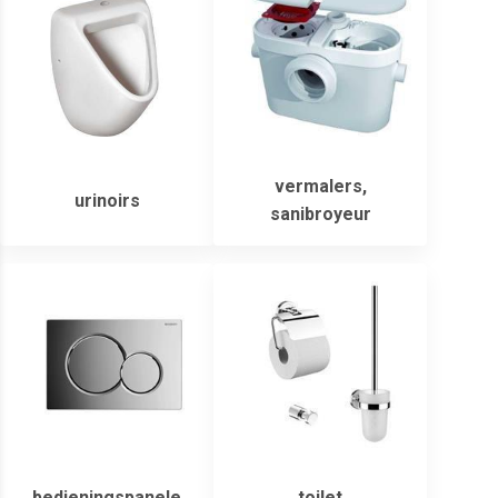
vermalers,
urinoirs
sanibroyeur
bedieningspanele
toilet