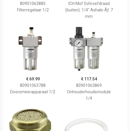
80901063885
ICH Mof Schroefdraad
Filterregelaar 1/2
(buiten): 1/4" Ashals-Ãƒ: 7
mm
€ 69.99
€ 117.54
80901063788
80901063869
Doorsmeerapparaat 1/2
Onhouderhoudsmodule
1/4