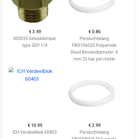
€ 3.49
€ 0.86
303033 Geluiddemper
Persluchtslang
type SEP 1/4
PA0106025 Polyamide
Rood Binnendiameter: 4
mm 25 bar per meter
€ 10.99
€ 2.99
ICH Verdeelblok 60403
Persluchtslang