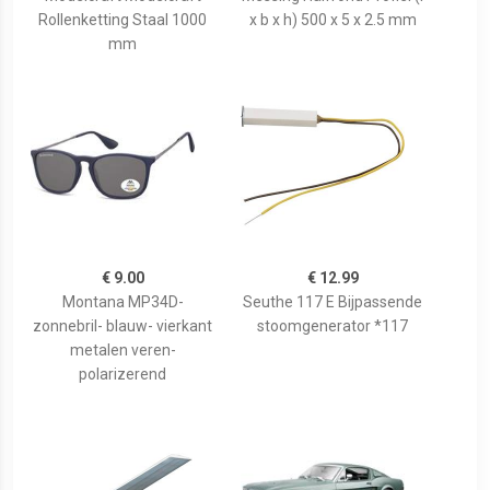
Rollenketting Staal 1000
x b x h) 500 x 5 x 2.5 mm
mm
€ 9.00
€ 12.99
Montana MP34D-
Seuthe 117 E Bijpassende
zonnebril- blauw- vierkant
stoomgenerator *117
metalen veren-
polarizerend