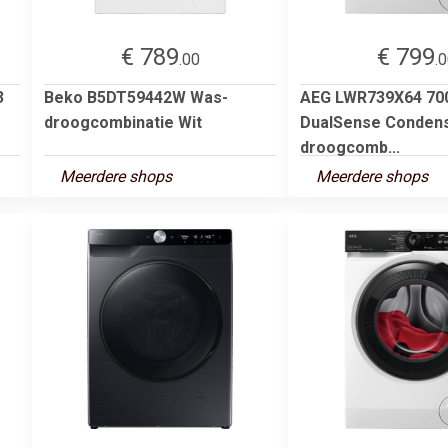
€ 789
€ 799
.00
.
3
Beko B5DT59442W Was-
AEG LWR739X64 700
droogcombinatie Wit
DualSense Condens
droogcomb...
Meerdere shops
Meerdere shops