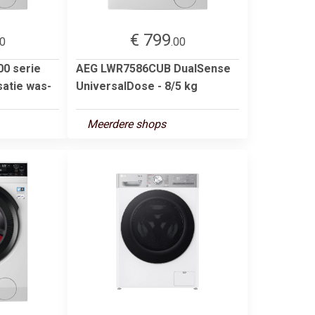
€ 799
00
.00
0 serie
AEG LWR7586CUB DualSense
atie was-
UniversalDose - 8/5 kg
Meerdere shops