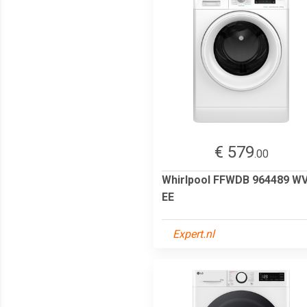
€ 579
.00
Whirlpool FFWDB 964489 W
EE
Expert.nl