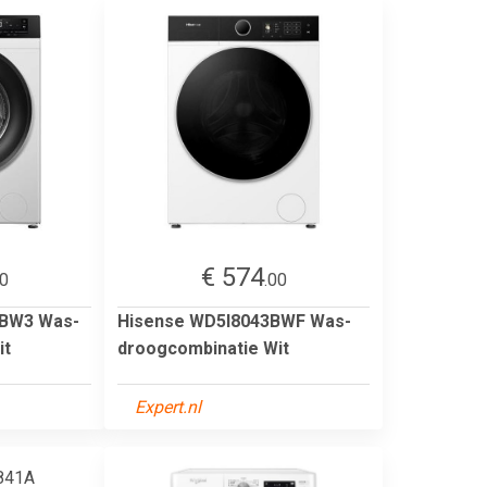
€ 574
00
.00
BW3 Was-
Hisense WD5I8043BWF Was-
it
droogcombinatie Wit
Expert.nl