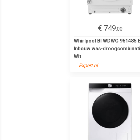
€ 749
.00
Whirlpool BI WDWG 961485 
Inbouw was-droogcombinat
Wit
Expert.nl