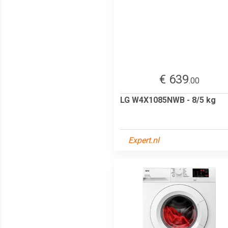
€ 639
.00
LG W4X1085NWB - 8/5 kg
Expert.nl