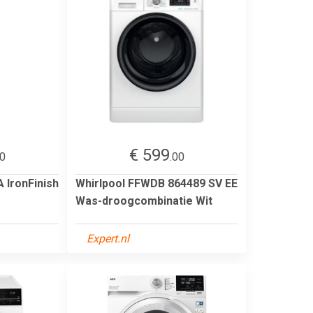
€ 599
00
.00
IronFinish
Whirlpool FFWDB 864489 SV EE
Was-droogcombinatie Wit
Expert.nl