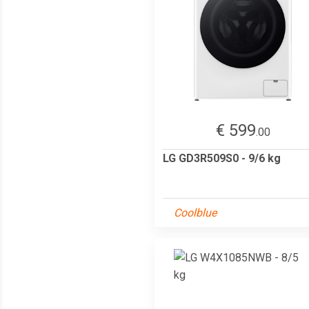
€ 599
.00
LG GD3R509S0 - 9/6 kg
Coolblue