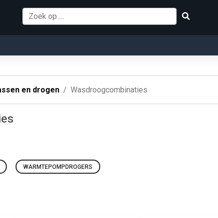
s
ssen en drogen
Wasdroogcombinaties
ies
WARMTEPOMPDROGERS