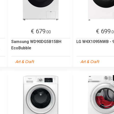
€ 679
€ 699
.00
.
Samsung WD90DG5B15BH
LG W4X1095NWB - 9
.
EcoBubble
Art & Craft
Art & Craft