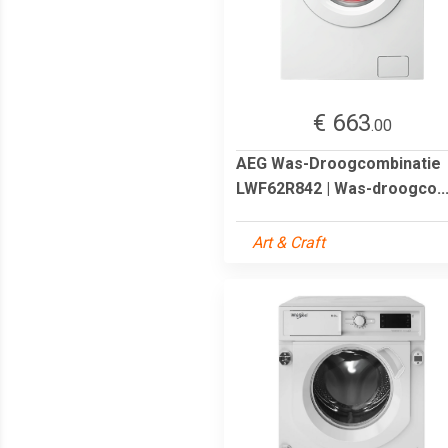
€ 663
.00
AEG Was-Droogcombinatie
LWF62R842 | Was-droogco..
Art & Craft