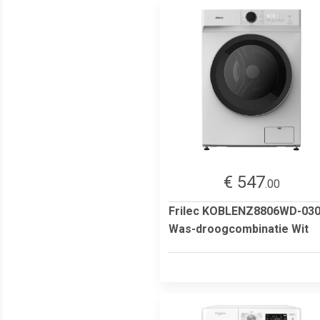
€ 547
.00
Frilec KOBLENZ8806WD-03
Was-droogcombinatie Wit