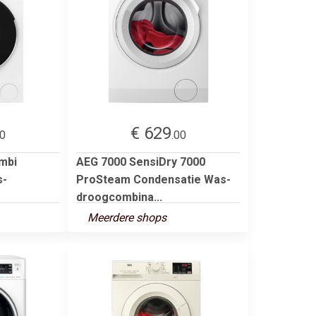
€ 629
00
.00
mbi
AEG 7000 SensiDry 7000
s-
ProSteam Condensatie Was-
droogcombina...
Meerdere shops