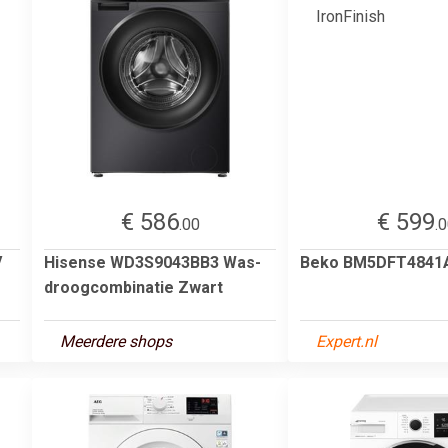
€ 586
€ 599
.00
.
V
Hisense WD3S9043BB3 Was-
Beko BM5DFT4841A 
droogcombinatie Zwart
Meerdere shops
Expert.nl