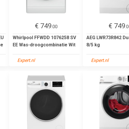
€ 749
€ 749
.00
.
EU
Whirlpool FFWDD 1076258 SV
AEG LWR73R842 Dua
ie
EE Was-droogcombinatie Wit
8/5 kg
Expert.nl
Expert.nl