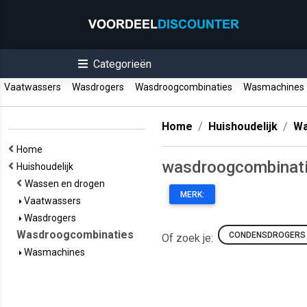
Categorieën
Vaatwassers
Wasdrogers
Wasdroogcombinaties
Wasmachine
Home
Huishoudelijk
Wa
Home
wasdroogcombinat
Huishoudelijk
Wassen en drogen
MERK:
Vaatwassers
Wasdrogers
Wasdroogcombinaties
CONDENSDROGERS
Of zoek je:
Wasmachines