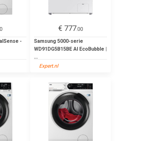
€ 777
00
.00
lSense -
Samsung 5000-serie
WD91DG5B15BE AI EcoBubble |
...
Expert.nl