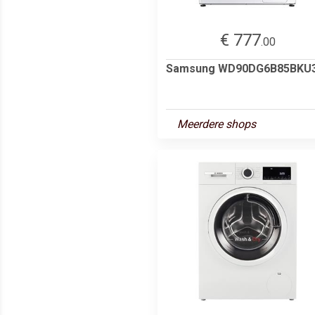
€ 777
.00
Samsung WD90DG6B85BKU
Meerdere shops