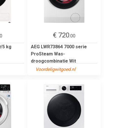
€ 720
00
.00
/5 kg
AEG LWR73864 7000 serie
ProSteam Was-
droogcombinatie Wit
Voordeligwitgoed.nl