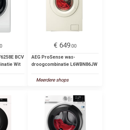
€ 649
00
.00
76258E BCV
AEG ProSense was-
natie Wit
droogcombinatie L6WBN86JW
Meerdere shops