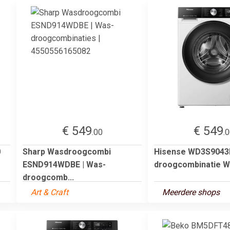
€ 549
€ 549
.00
.
0
Sharp Wasdroogcombi
Hisense WD3S9043
ESND914WDBE | Was-
droogcombinatie W
droogcomb...
Art & Craft
Meerdere shops