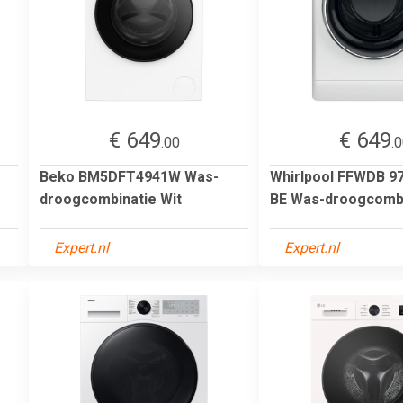
€ 649
€ 649
.00
.
Beko BM5DFT4941W Was-
Whirlpool FFWDB 9
droogcombinatie Wit
BE Was-droogcombi
Expert.nl
Expert.nl