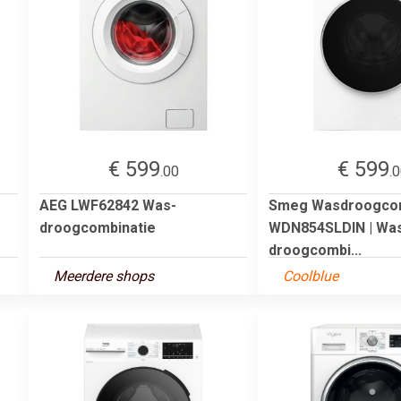
€ 599
€ 599
.00
.
AEG LWF62842 Was-
Smeg Wasdroogco
droogcombinatie
WDN854SLDIN | Wa
droogcombi...
Meerdere shops
Coolblue