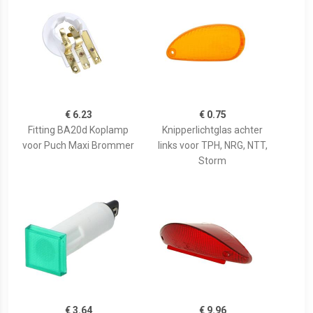
€ 6.23
€ 0.75
Fitting BA20d Koplamp
Knipperlichtglas achter
voor Puch Maxi Brommer
links voor TPH, NRG, NTT,
Storm
€ 3.64
€ 9.96