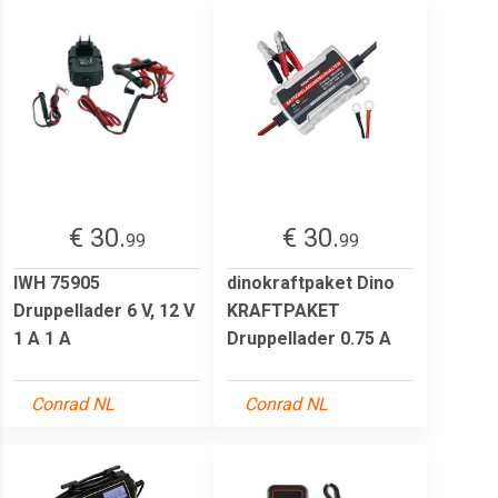
€ 30.
€ 30.
99
99
IWH 75905
dinokraftpaket Dino
Druppellader 6 V, 12 V
KRAFTPAKET
1 A 1 A
Druppellader 0.75 A
Conrad NL
Conrad NL