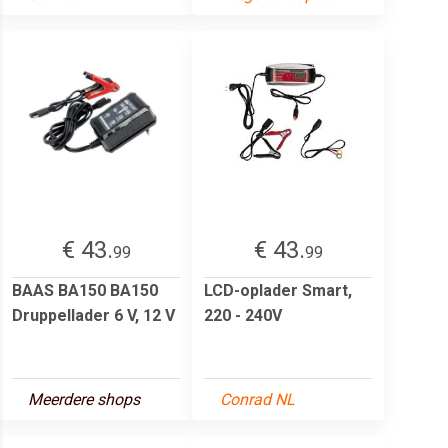
€ 43.
€ 43.
99
99
BAAS BA150 BA150
LCD-oplader Smart,
Druppellader 6 V, 12 V
220 - 240V
Meerdere shops
Conrad NL