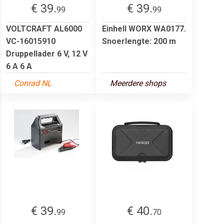
€ 39.
€ 39.
99
99
VOLTCRAFT AL6000
Einhell WORX WA0177.
VC-16015910
Snoerlengte: 200 m
Druppellader 6 V, 12 V
6 A 6 A
Conrad NL
Meerdere shops
€ 39.
€ 40.
99
70