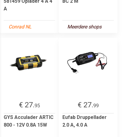
581459 Oplader 4 A 4
BC 2 M
A
Conrad NL
Meerdere shops
€ 27.
€ 27.
95
99
GYS Acculader ARTIC
Eufab Druppellader
800 - 12V 0.8A 15W
2.0 A, 4.0 A