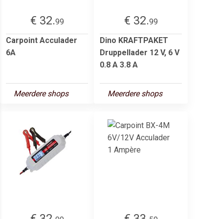
€ 32.
€ 32.
99
99
Carpoint Acculader
Dino KRAFTPAKET
6A
Druppellader 12 V, 6 V
0.8 A 3.8 A
Meerdere shops
Meerdere shops
€ 32.
€ 33.