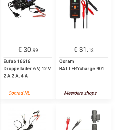
€ 30.
€ 31.
99
12
Eufab 16616
Osram
Druppellader 6 V, 12 V
BATTERYcharge 901
2 A 2 A, 4 A
Conrad NL
Meerdere shops