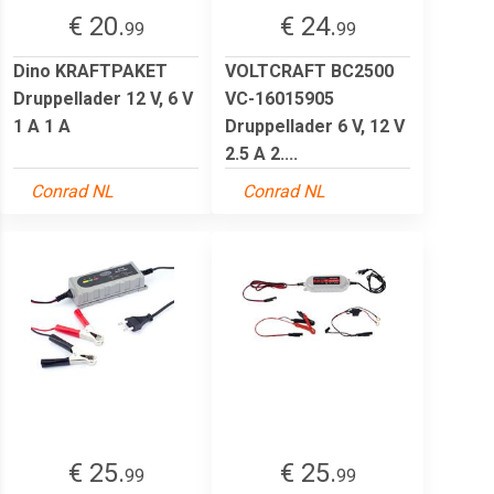
€ 20.
€ 24.
99
99
Dino KRAFTPAKET
VOLTCRAFT BC2500
Druppellader 12 V, 6 V
VC-16015905
1 A 1 A
Druppellader 6 V, 12 V
2.5 A 2....
Conrad NL
Conrad NL
€ 25.
€ 25.
99
99