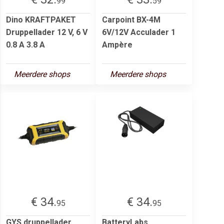
99
59
Dino KRAFTPAKET
Carpoint BX-4M
Druppellader 12 V, 6 V
6V/12V Acculader 1
0.8 A 3.8 A
Ampère
Meerdere shops
Meerdere shops
€ 34.
€ 34.
95
95
GYS druppellader
BatteryLabs