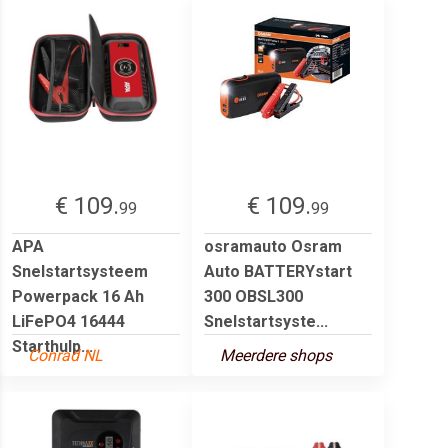
€ 109.
€ 109.
99
99
APA
osramauto Osram
Snelstartsysteem
Auto BATTERYstart
Powerpack 16 Ah
300 OBSL300
LiFePO4 16444
Snelstartsyste...
Starthulp...
Conrad NL
Meerdere shops