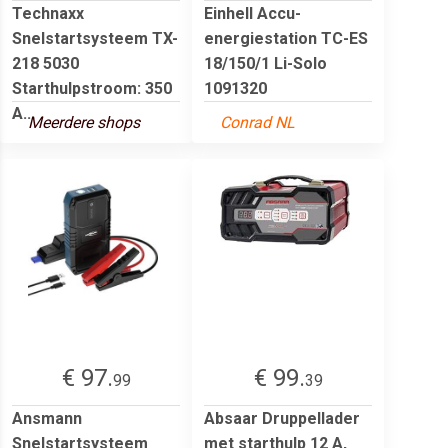
Technaxx
Einhell Accu-
Snelstartsysteem TX-
energiestation TC-ES
218 5030
18/150/1 Li-Solo
Starthulpstroom: 350
1091320
A...
Meerdere shops
Conrad NL
€ 97.
€ 99.
99
39
Ansmann
Absaar Druppellader
Snelstartsysteem
met starthulp 12 A,