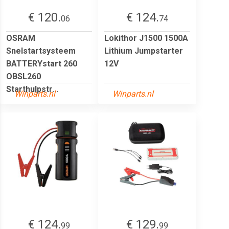
€ 120.
€ 124.
06
74
OSRAM
Lokithor J1500 1500A
Snelstartsysteem
Lithium Jumpstarter
BATTERYstart 260
12V
OBSL260
Starthulpstr...
Winparts.nl
Winparts.nl
€ 124.
€ 129.
99
99