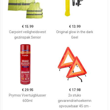
€ 15.99
€ 13.99
Carpoint veiligheidsvest
Original glow in the dark
gezinspak Senior
Geel
€ 29.95
€ 17.98
Prymos Voertuigblusser
2x stuks
600ml
gevarendriehoekemn
opvouwbaar 45 cm -