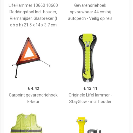
LifeHammer 10660 10660
Gevarendriehoek
Reddingstool Incl. houder,
opvouwbaar 44 cm bij
Riemsnijder, Glasbreker (l
autopech - Veilig op reis
x b x h) 21.5 x 14 x 3.7 cm
€ 4.42
€ 13.11
Carpoint gevarendriehoek
Originele LifeHammer -
E-keur
StayGlow - incl. houder