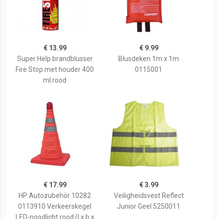
€ 13.99
€ 9.99
Super Help brandblusser
Blusdeken 1m x 1m
Fire Stop met houder 400
0115001
ml rood
€ 17.99
€ 3.99
HP Autozubehör 10282
Veiligheidsvest Reflect
0113910 Verkeerskegel
Junior Geel 5250011
LED-noodlicht rood (l x b x