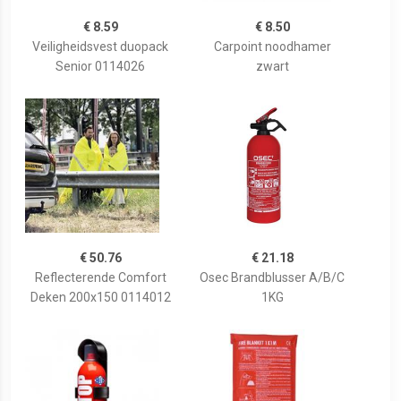
€ 8.59
€ 8.50
Veiligheidsvest duopack
Carpoint noodhamer
Senior 0114026
zwart
€ 50.76
€ 21.18
Reflecterende Comfort
Osec Brandblusser A/B/C
Deken 200x150 0114012
1KG