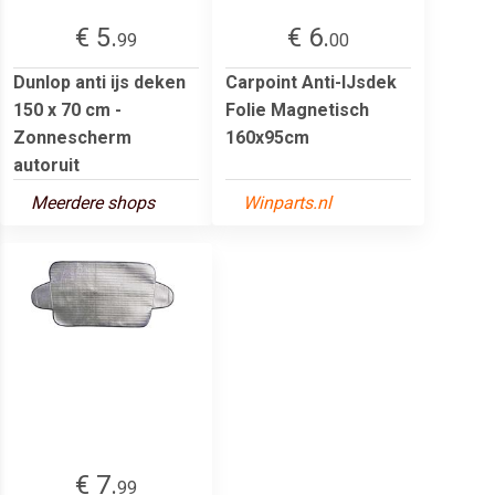
€ 5.
€ 6.
99
00
Dunlop anti ijs deken
Carpoint Anti-IJsdek
150 x 70 cm -
Folie Magnetisch
Zonnescherm
160x95cm
autoruit
Meerdere shops
Winparts.nl
€ 7.
99