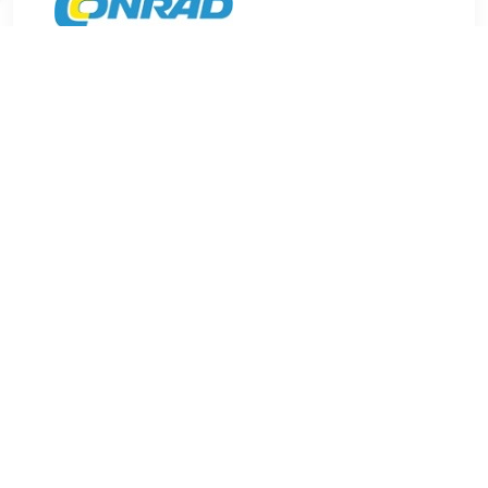
€ 5.49
Verzenden: € 8.90
Leverbaar in 4 - 7 werkdagen
Om eenvoudig de profieldiepte te controleren.
TERUG
Algemeen
Koopadvies, FAQ over?