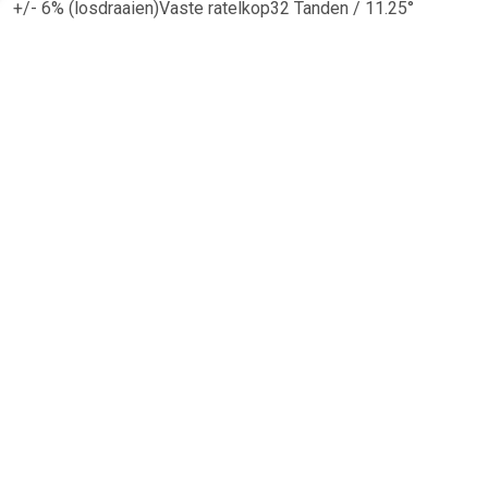
+/- 6% (losdraaien)Vaste ratelkop32 Tanden / 11.25°
actieDubbele schaal: metrisch en inchISO
6789KLIKMOMENTSLEUTEL 1-5NMSpecificatiesGewicht:
386 gGewicht: 14 ozTotale lengte: 258 mmVierkant: 1/4
mmKoppelbereik: 1-5 NmKoppelbereik: .74-3.7
lbftKoppelbereik: 8.9-44.3 lbin
TERUG
Algemeen
Koopadvies, FAQ over?
Privacy Policy
Cookies