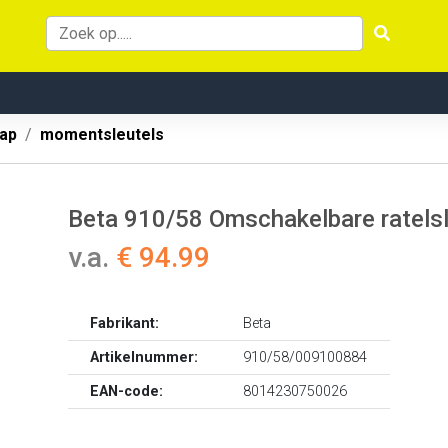
ap
momentsleutels
Beta 910/58 Omschakelbare ratelsl
v.a.
€ 94.99
Fabrikant:
Beta
Artikelnummer:
910/58/009100884
EAN-code:
8014230750026