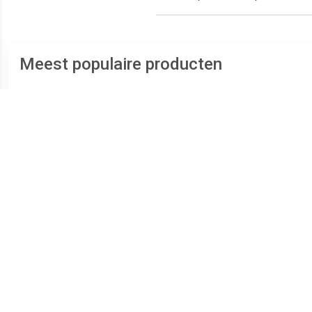
Meest populaire producten
€ 14.99
€ 15.73
Bahco 8070 80-serie
Beta 96/SC9 9-delige
Verstelbare moersleutel -
Inbussleutelset - 10mm
S
19mm - 155mm