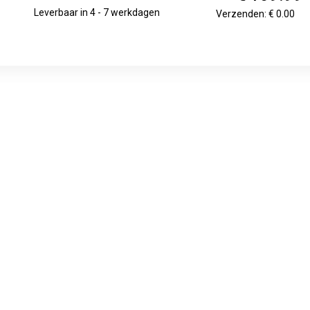
Leverbaar in 4 - 7 werkdagen
Verzenden: € 0.00
€ 173.99
7 tot 12 werkdagen
Verzenden: € 0.00
€ 175.79
7 days
Verzenden: € 6.99
€ 206.41