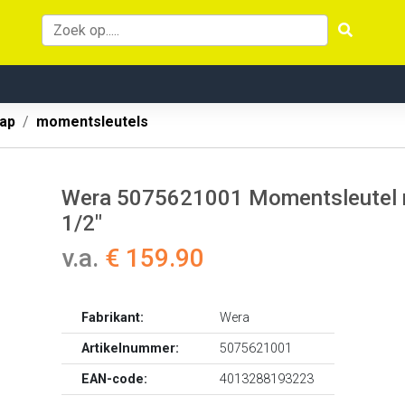
ap
momentsleutels
Wera 5075621001 Momentsleutel m
1/2"
v.a.
€ 159.90
Fabrikant:
Wera
Artikelnummer:
5075621001
EAN-code:
4013288193223