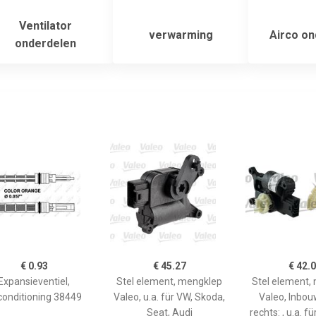
Ventilator
verwarming
Airco on
onderdelen
€ 0.93
€ 45.27
€ 42.
Expansieventiel,
Stel element, mengklep
Stel element,
conditioning 38449
Valeo, u.a. für VW, Skoda,
Valeo, Inbou
Seat, Audi
rechts: , u.a. f