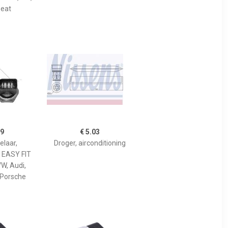
Seat
89
€ 5.03
elaar,
Droger, airconditioning
g EASY FIT
VW, Audi,
 Porsche