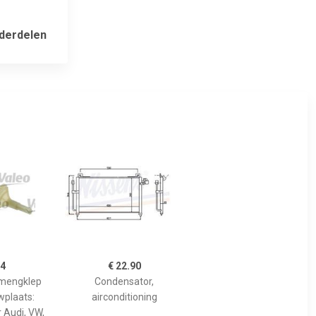
derdelen
04
€ 22.90
 mengklep
Condensator,
wplaats:
airconditioning
ür Audi, VW,