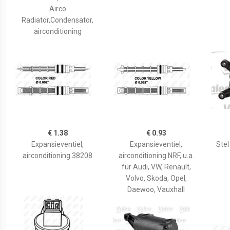
Airco
Radiator,Condensator,
airconditioning
€ 1.38
€ 0.93
Expansieventiel,
Expansieventiel,
Ste
airconditioning 38208
airconditioning NRF, u.a.
für Audi, VW, Renault,
Volvo, Skoda, Opel,
Daewoo, Vauxhall