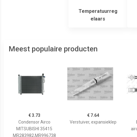
Temperatuurreg
elaars
Meest populaire producten
€ 3.73
€ 7.64
Condensor Airco
Verstuiver, expansieklep
MITSUBISHI 35415
air
MR283982,MR996738