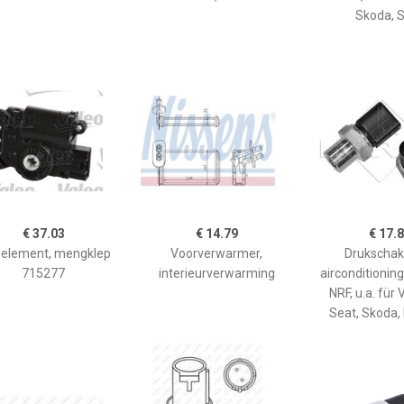
Skoda, 
€ 37.03
€ 14.79
€ 17.
l element, mengklep
Voorverwarmer,
Drukschak
715277
interieurverwarming
airconditionin
NRF, u.a. für 
Seat, Skoda,