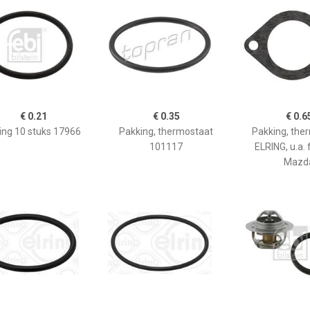
€ 0.21
€ 0.35
€ 0.6
ing 10 stuks 17966
Pakking, thermostaat
Pakking, the
101117
ELRING, u.a. 
Mazd