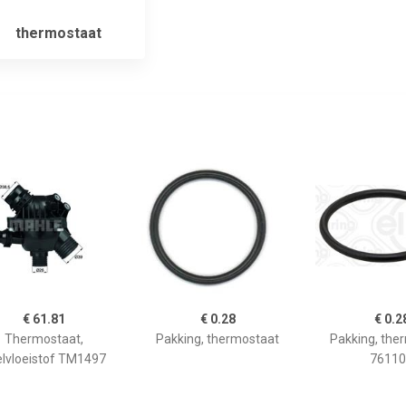
thermostaat
€ 61.81
€ 0.28
€ 0.2
Thermostaat,
Pakking, thermostaat
Pakking, the
elvloeistof TM1497
76110