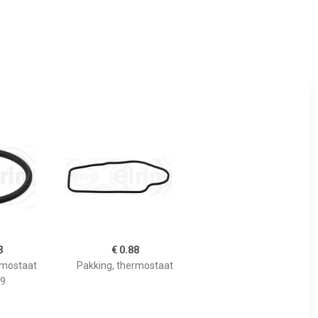
8
€ 0.88
rmostaat
Pakking, thermostaat
9