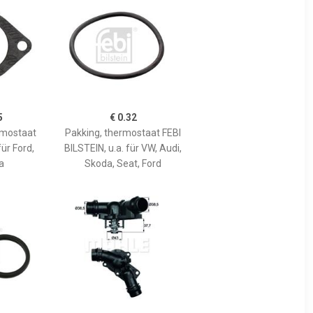
5
€ 0.32
rmostaat
Pakking, thermostaat FEBI
für Ford,
BILSTEIN, u.a. für VW, Audi,
a
Skoda, Seat, Ford