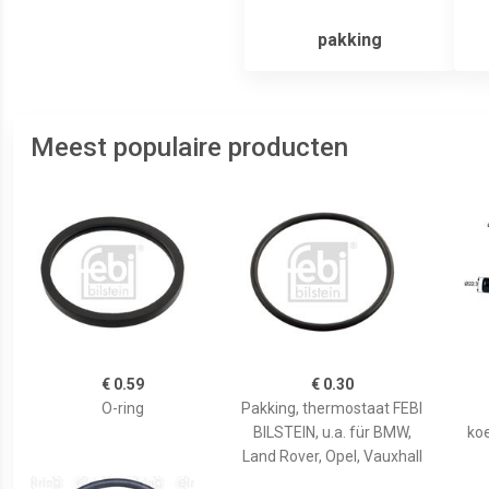
pakking
Meest populaire producten
€ 0.59
€ 0.30
O-ring
Pakking, thermostaat FEBI
BILSTEIN, u.a. für BMW,
ko
Land Rover, Opel, Vauxhall