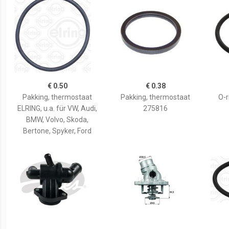
€ 0.50
€ 0.38
Pakking, thermostaat
Pakking, thermostaat
O-r
ELRING, u.a. für VW, Audi,
275816
BMW, Volvo, Skoda,
Bertone, Spyker, Ford