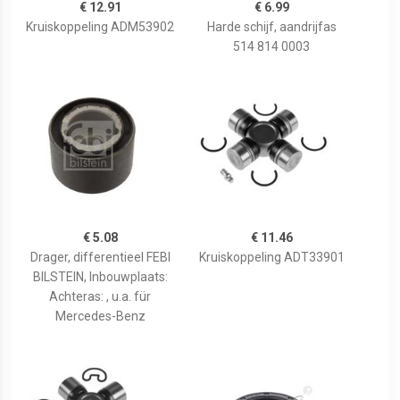
€ 12.91
€ 6.99
Kruiskoppeling ADM53902
Harde schijf, aandrijfas
514 814 0003
€ 5.08
€ 11.46
Drager, differentieel FEBI
Kruiskoppeling ADT33901
BILSTEIN, Inbouwplaats:
Achteras: , u.a. für
Mercedes-Benz