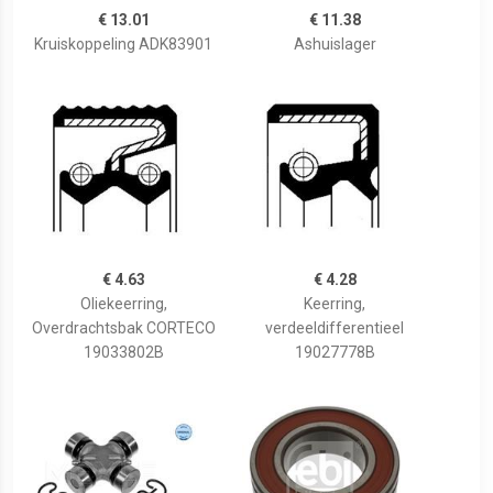
€ 13.01
€ 11.38
Kruiskoppeling ADK83901
Ashuislager
€ 4.63
€ 4.28
Oliekeerring,
Keerring,
Overdrachtsbak CORTECO
verdeeldifferentieel
19033802B
19027778B