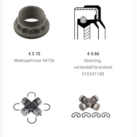
€ 3.15
€ 4.66
Wielnaafmoer 44736
Keerring,
verdeeldifferentieel
01034114B