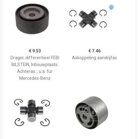
€ 9.53
€ 7.46
Drager, differentieel FEBI
Askoppeling aandrijfas
BILSTEIN, Inbouwplaats:
Achteras: , u.a. für
Mercedes-Benz