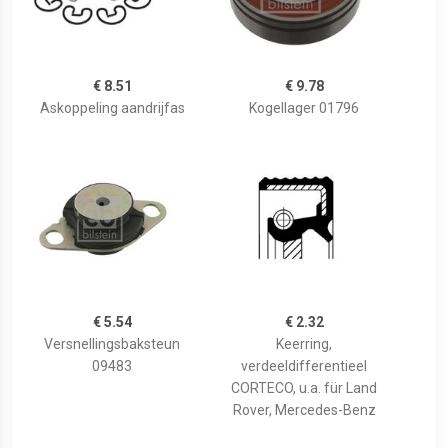
€ 8.51
€ 9.78
Askoppeling aandrijfas
Kogellager 01796
€ 5.54
€ 2.32
Versnellingsbaksteun
Keerring,
09483
verdeeldifferentieel
CORTECO, u.a. für Land
Rover, Mercedes-Benz