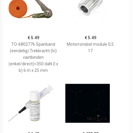
€ 5.49
€ 5.49
TO-6802776 Spanband
Motorrondsel module 0,5
(eendelig) Trekkracht (lc)
17
vastbinden
(enkel/direct)=350 daN (l x
b) 6 m x 25 mm