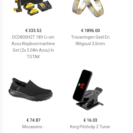
€ 333.52
€ 1896.00
DCD800H2T 18V Li-ion
Trouwringen Geel En
Accu Klopboormachine
Witgoud 3,5mm
Set (2x 5.0Ah Accu) In
TSTAK
€ 74.87
€ 16.03
Mocassins -
Korg Pitchclip 2 Tuner