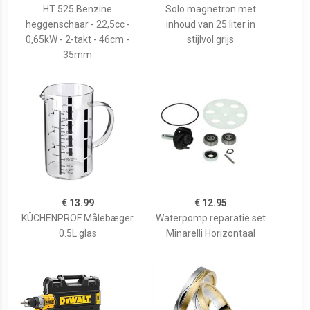
HT 525 Benzine
Solo magnetron met
heggenschaar - 22,5cc -
inhoud van 25 liter in
0,65kW - 2-takt - 46cm -
stijlvol grijs
35mm
€ 13.99
€ 12.95
KÜCHENPROF Målebæger
Waterpomp reparatie set
0.5L glas
Minarelli Horizontaal