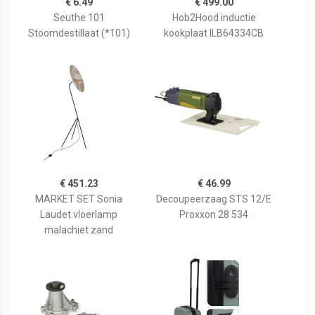
€ 6.49
€ 499.00
Seuthe 101
Hob2Hood inductie
Stoomdestillaat (*101)
kookplaat ILB64334CB
€ 451.23
€ 46.99
MARKET SET Sonia
Decoupeerzaag STS 12/E
Laudet vloerlamp
Proxxon 28 534
malachiet zand