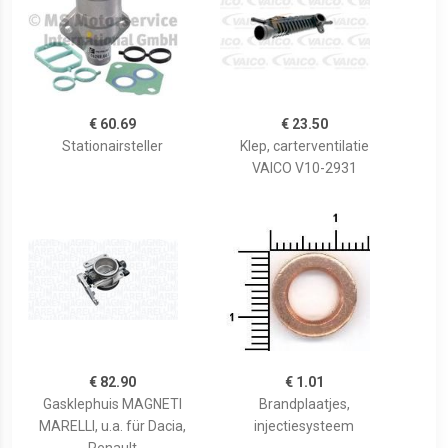
€ 60.69
€ 23.50
Stationairsteller
Klep, carterventilatie
VAICO V10-2931
€ 82.90
€ 1.01
Gasklephuis MAGNETI
Brandplaatjes,
MARELLI, u.a. für Dacia,
injectiesysteem