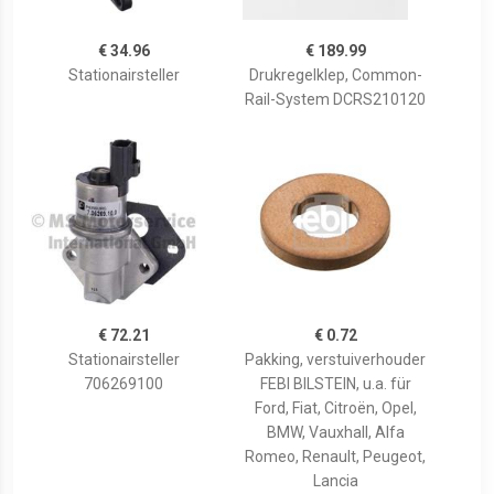
€ 34.96
€ 189.99
Stationairsteller
Drukregelklep, Common-
Rail-System DCRS210120
€ 72.21
€ 0.72
Stationairsteller
Pakking, verstuiverhouder
706269100
FEBI BILSTEIN, u.a. für
Ford, Fiat, Citroën, Opel,
BMW, Vauxhall, Alfa
Romeo, Renault, Peugeot,
Lancia