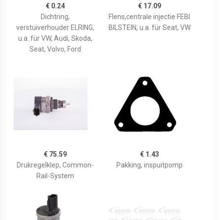
€ 0.24
€ 17.09
Dichtring,
Flens,centrale injectie FEBI
verstuiverhouder ELRING,
BILSTEIN, u.a. für Seat, VW
u.a. für VW, Audi, Skoda,
Seat, Volvo, Ford
€ 75.59
€ 1.43
Drukregelklep, Common-
Pakking, inspuitpomp
Rail-System