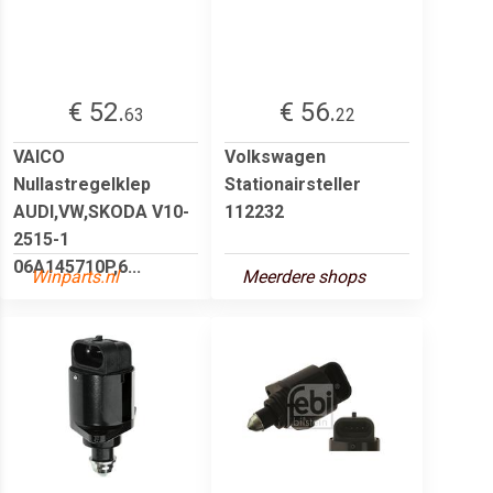
€ 52.
€ 56.
63
22
VAICO
Volkswagen
Nullastregelklep
Stationairsteller
AUDI,VW,SKODA V10-
112232
2515-1
06A145710P,6...
Winparts.nl
Meerdere shops