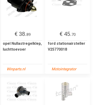
€ 38.
€ 45.
89
70
opel Nullastregelklep,
ford stationairsteller
luchttoevoer
V25770018
Winparts.nl
Motointegrator