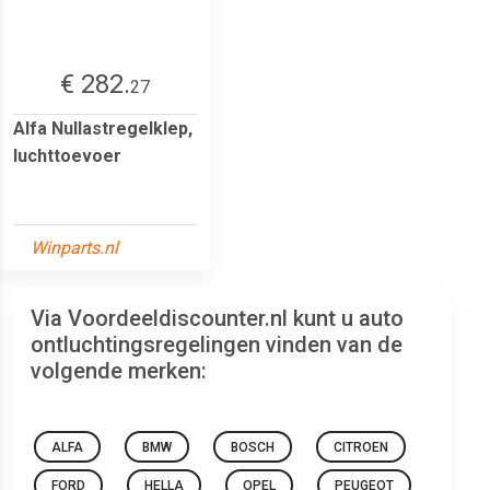
€ 282.
27
Alfa Nullastregelklep,
luchttoevoer
Winparts.nl
Via Voordeeldiscounter.nl kunt u auto
ontluchtingsregelingen vinden van de
volgende merken:
ALFA
BMW
BOSCH
CITROEN
FORD
HELLA
OPEL
PEUGEOT