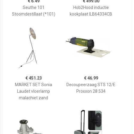
€ 6.49
€ 499.00
Seuthe 101
Hob2Hood inductie
Stoomdestillaat (*101)
kookplaat ILB64334CB
€ 451.23
€ 46.99
MARKET SET Sonia
Decoupeerzaag STS 12/E
Laudet vloerlamp
Proxxon 28 534
malachiet zand