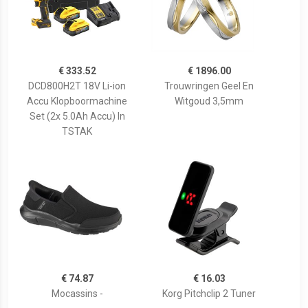
€ 333.52
€ 1896.00
DCD800H2T 18V Li-ion
Trouwringen Geel En
Accu Klopboormachine
Witgoud 3,5mm
Set (2x 5.0Ah Accu) In
TSTAK
€ 74.87
€ 16.03
Mocassins -
Korg Pitchclip 2 Tuner