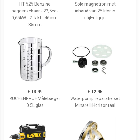
HT 525 Benzine
Solo magnetron met
heggenschaar - 22,5cc -
inhoud van 25 liter in
0,65kW - 2-takt - 46cm -
stijlvol grijs
35mm
€ 13.99
€ 12.95
KÜCHENPROF Målebæger
Waterpomp reparatie set
0.5L glas
Minarelli Horizontaal