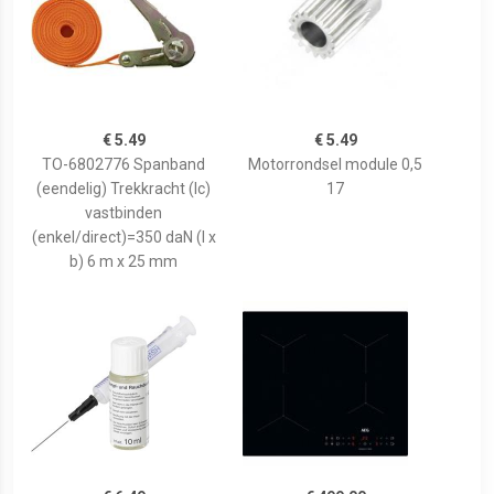
€ 5.49
€ 5.49
TO-6802776 Spanband
Motorrondsel module 0,5
(eendelig) Trekkracht (lc)
17
vastbinden
(enkel/direct)=350 daN (l x
b) 6 m x 25 mm