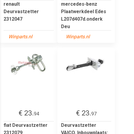
renault
mercedes-benz
Deurvastzetter
Plaatwerkdeel Edes
2312047
L207d407d.onderk
Deu
Winparts.nl
Winparts.nl
€ 23.
€ 23.
94
97
fiat Deurvastzetter
Deurvastzetter
2312079
VAICO, Inbouwplaats: